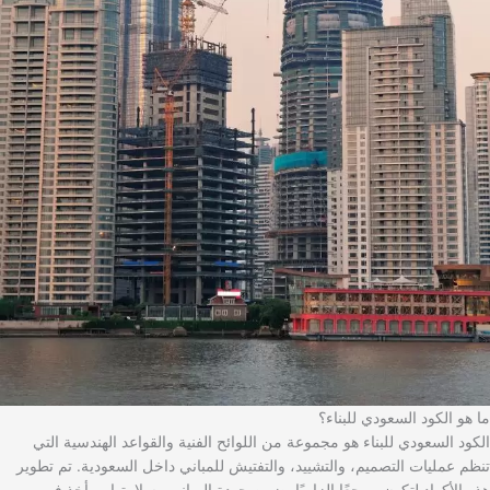
ما هو الكود السعودي للبناء؟
الكود السعودي للبناء هو مجموعة من اللوائح الفنية والقواعد الهندسية التي
تنظم عمليات التصميم، والتشييد، والتفتيش للمباني داخل السعودية. تم تطوير
هذه الأكواد لتكون مرجعًا إلزاميًا يضمن جودة المباني وسلامتها، ويأخذ في