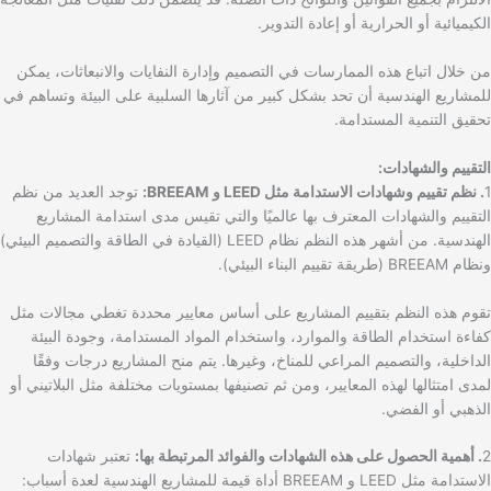
الكيميائية أو الحرارية أو إعادة التدوير.
من خلال اتباع هذه الممارسات في التصميم وإدارة النفايات والانبعاثات، يمكن
للمشاريع الهندسية أن تحد بشكل كبير من آثارها السلبية على البيئة وتساهم في
تحقيق التنمية المستدامة.
التقييم والشهادات:
1
. نظم تقييم وشهادات الاستدامة مثل LEED و BREEAM:
توجد العديد من نظم
التقييم والشهادات المعترف بها عالميًا والتي تقيس مدى استدامة المشاريع
الهندسية. من أشهر هذه النظم نظام LEED (القيادة في الطاقة والتصميم البيئي)
ونظام BREEAM (طريقة تقييم البناء البيئي).
تقوم هذه النظم بتقييم المشاريع على أساس معايير محددة تغطي مجالات مثل
كفاءة استخدام الطاقة والموارد، واستخدام المواد المستدامة، وجودة البيئة
الداخلية، والتصميم المراعي للمناخ، وغيرها. يتم منح المشاريع درجات وفقًا
لمدى امتثالها لهذه المعايير، ومن ثم تصنيفها بمستويات مختلفة مثل البلاتيني أو
الذهبي أو الفضي.
2
. أهمية الحصول على هذه الشهادات والفوائد المرتبطة بها:
تعتبر شهادات
الاستدامة مثل LEED و BREEAM أداة قيمة للمشاريع الهندسية لعدة أسباب: