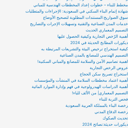
مخطط للبناء – خطوات إعداد المخططات الهندسية للمباني
شهادة إتمام البناء السكني في السعودية: الإجراءات والمتطلبات
سوق الصواريخ:المستندات المطلوبة لتصحيح الأوضاع
خدمات المدن الصناعية والتقنية وتسهيلات الإجرات والتصاريح
التصميم المعماري الحديث
أهمية الرّخص التجارية وكيفية الحصول عليها
ديكورات المطابخ الحديثة في 2024
كيفية استخراج ترخيص البيئة والتشريعات المرتبطة به
التصميم الهندسي للمصانع بالمدن الصناعية
اهمية تصاميم الأمن والسلامة للمصانع والمباني السكنية!
عروض الرخص التجارية
استخراج تصريح سكن الحجاج
أهمية اعتماد مخططات السلامة في المنشآت والمؤسسات
أهمية الدراسات الهيدرولوجية في فهم وإدارة الموارد المائية
التصميم المعماري| من الألف للياء!
فحص التربة للبناء
رخصة البناء بالمملكة العربية السعودية
رخصة الدفاع المدني
تحديث الصكوك
ديكورات حديثة:نصائح 2024