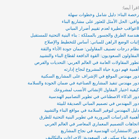
اقرأ أيضا:
رخصة البناء: دليل شامل وخطوات سهلة
وافي: الحل الأمثل للعثور على مشاريع البناء
8عواقب خطيرة لعدم تقييم أضرار المباني
هندسة الطرق والجسور بالمملكة : بناء البنية التحتية للمستقبل
إثبات الوضع الراهن للمباني: أساس للتخطيط والإصلاح
نظام درجات تصنيف المقاولين: ضمان جودة الأداء والثقة
المقاولون السعوديون: القوة الدافعة لقطاع البناء والتشييد
تطور المقاولات العامة في العالم العربي: التحديات والفرص
أهمية فهم دورة حياة المشروع لنجاح إدارته
دور مهندس الموقع في الإشراف على المشاريع السكنية
دور مهندس تنفيذ المشاريع الصناعية في ضمان الجودة والسلامة
كيفية اختيار المقاول الإنشائي الأنسب لمشروعك
دور الذكاء الاصطناعي في تطوير التصاميم الهندسية
دور المهندس في تصميم المباني الصديقة للبيئة
دليل المهندس لتوفير السلامة في مواقع البناء والتشييد
أهمية الدراسات المرورية في تطوير البنية التحتية للطرق
اتجاهات التصميم المعماري المعاصر في العالم العربي
دور الاستشارات الهندسية في نجاح المشاريع
رخصة بناء سكني في السعودية: الإجراءات والتكاليف