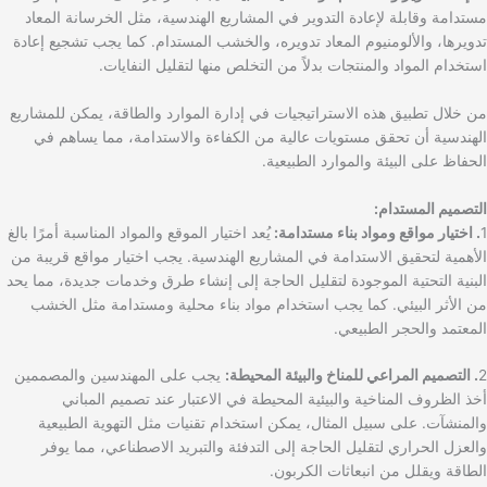
مستدامة وقابلة لإعادة التدوير في المشاريع الهندسية، مثل الخرسانة المعاد
تدويرها، والألومنيوم المعاد تدويره، والخشب المستدام. كما يجب تشجيع إعادة
استخدام المواد والمنتجات بدلاً من التخلص منها لتقليل النفايات.
من خلال تطبيق هذه الاستراتيجيات في إدارة الموارد والطاقة، يمكن للمشاريع
الهندسية أن تحقق مستويات عالية من الكفاءة والاستدامة، مما يساهم في
الحفاظ على البيئة والموارد الطبيعية.
التصميم المستدام:
1
. اختيار مواقع ومواد بناء مستدامة:
يُعد اختيار الموقع والمواد المناسبة أمرًا بالغ
الأهمية لتحقيق الاستدامة في المشاريع الهندسية. يجب اختيار مواقع قريبة من
البنية التحتية الموجودة لتقليل الحاجة إلى إنشاء طرق وخدمات جديدة، مما يحد
من الأثر البيئي. كما يجب استخدام مواد بناء محلية ومستدامة مثل الخشب
المعتمد والحجر الطبيعي.
2
. التصميم المراعي للمناخ والبيئة المحيطة:
يجب على المهندسين والمصممين
أخذ الظروف المناخية والبيئية المحيطة في الاعتبار عند تصميم المباني
والمنشآت. على سبيل المثال، يمكن استخدام تقنيات مثل التهوية الطبيعية
والعزل الحراري لتقليل الحاجة إلى التدفئة والتبريد الاصطناعي، مما يوفر
الطاقة ويقلل من انبعاثات الكربون.