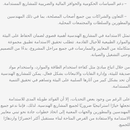
– دعم السياسات الحكومية والحوافز المالية والضريبية للمشاريع المستدامة.
– التعاون والشراكات بين جميع أصحاب المصلحة، بما في ذلك المهندسين
والمطورين والسلطات والمجتمعات المحلية.
تمثل الاستدامة في المشاريع الهندسية أهمية قصوى لضمان الحفاظ على البيئة
والموارد الطبيعية للأجيال القادمة. تتطلب تحقيق الاستدامة تطبيق مجموعة
متكاملة من المعايير والممارسات في جميع مراحل المشروع، بدءًا من التصميم
وحتى التشغيل والصيانة.
من خلال اتباع مبادئ مثل كفاءة استخدام الطاقة والموارد، واستخدام مواد
صديقة للبيئة، وإدارة النفايات والانبعاثات بشكل فعال، يمكن للمشاريع الهندسية
أن تحد بشكل كبير من آثارها السلبية على البيئة وتساهم في تحقيق التنمية
المستدامة.
على الرغم من وجود بعض التحديات، إلا أن الفوائد طويلة المدى للاستدامة
تجعلها خيارًا استراتيجيًا ضروريًا لجميع المشاريع الهندسية. لذلك، فإننا ندعو جميع
المهندسين والمطورين والجهات المعنية إلى اتخاذ خطوات جادة نحو تبني معايير
الاستدامة والاستفادة من الفرص المتاحة لبناء مستقبل أكثر اخضرارًا وازدهارًا
للجميع.