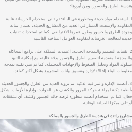
هندسة الطرق والجسور،
ومن أبرزها
:
1. استخدام مواد حديثة ومتطورة في البناء: تم تبني استخدام الخرسانة عالية
المقاومة والإسفلت الممتاز في العديد من المشاريع الحديثة، لضمان متانة
وجودة الطرق والجسور وطول عمرها الافتراضي. كما تم استحداث تقنيات
جديدة لمعالجة الخرسانة لمقاومة العوامل المناخية القاسية.
2. تقنيات التصميم والنمذجة الحديثة: اعتمدت المملكة على برامج المحاكاة
والنمذجة المتقدمة لتصميم الطرق والجسور بدقة عالية، مع إمكانية التنبؤ
بسلوك المواد وتحليل الضغوط والإجهادات المحتملة. كما تم تبني تقنية نمذجة
معلومات البناء (BIM) لإدارة وتنسيق بيانات المشروع بشكل أكثر كفاءة.
3. أنظمة الإدارة والمراقبة الذكية: تم تزويد العديد من الطرق والجسور الحديثة
بأنظمة ذكية لمراقبة حركة المرور والكشف عن الحوادث وإدارة الأزمات بشكل
فعال. كما تم استخدام أنظمة متطورة لرصد حالة الجسور وكشف أي تشققات
أو تلف مبكرًا للصيانة الوقائية.
مشاريع رائدة في هندسة الطرق والجسور بالمملكة: