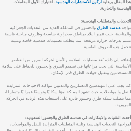
هذا المقال برعاية
اركون للاستشارات الهندسية
، اختيارك الأول للمعاملات
الهندسية والتجارية.
التحديات والمتطلبات الهندسية:
تواجه
هندسة الطرق
والجسور في المملكة العديد من التحديات الجغرافية
والمناخية، حيث تتميز البلاد بمناطق صحراوية شاسعة وظروف مناخية قاسية
تتسم بدرجات حرارة مرتفعة. مما يتطلب تصميمات هندسية خاصة ومتينة
تتحمل هذه الظروف القاسية.
إضافة إلى ذلك، تُعد متطلبات السلامة والأمان لحركة المرور من العناصر
الأساسية التي يجب مراعاتها في تصميم الطرق والجسور، للحفاظ على سلامة
المستخدمين وتقليل حوادث الطرق قدر الإمكان.
كما يجب على المهندسين المعماريين والمدنيين مواكبة الاحتياجات المتزايدة
للنقل والمواصلات، حيث تشهد المملكة نموًا سكانيًا وتوسعًا عمرانيًا متسارعًا،
مما يتطلب شبكة طرق وجسور قادرة على استيعاب هذه الزيادة في الحركة
المرورية.
أحدث التقنيات والابتكارات في هندسة الطرق والجسور السعودية:
لمواجهة التحديات الهندسية وتلبية المتطلبات المتزايدة للنقل والمواصلات،
اعتمدت المملكة العربية السعودية على أحدث التقنيات والابتكارات في مجال