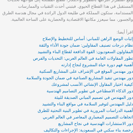
المستقبل في هذا القطاع الحيوي. فبتبني أحدث التقنيات والممارسات
المستدامة، ستكون المملكة في طليعة الدول الرائدة في مجال هندسة الطرق
والجسور، مما سيعزز مكانتها الاقتصادية والحضارية على الساحة العالمية.
اقرأ أيضا:
إثبات الوضع الراهن للمباني: أساس للتخطيط والإصلاح
نظام درجات تصنيف المقاولين: ضمان جودة الأداء والثقة
المقاولون السعوديون: القوة الدافعة لقطاع البناء والتشييد
تطور المقاولات العامة في العالم العربي: التحديات والفرص
أهمية فهم دورة حياة المشروع لنجاح إدارته
دور مهندس الموقع في الإشراف على المشاريع السكنية
دور مهندس تنفيذ المشاريع الصناعية في ضمان الجودة والسلامة
كيفية اختيار المقاول الإنشائي الأنسب لمشروعك
دور الذكاء الاصطناعي في تطوير التصاميم الهندسية
دور المهندس في تصميم المباني الصديقة للبيئة
دليل المهندس لتوفير السلامة في مواقع البناء والتشييد
أهمية الدراسات المرورية في تطوير البنية التحتية للطرق
اتجاهات التصميم المعماري المعاصر في العالم العربي
دور الاستشارات الهندسية في نجاح المشاريع
رخصة بناء سكني في السعودية: الإجراءات والتكاليف