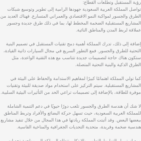
رؤية المستقبل وتطلعات القطاع:
تواصل المملكة العربية السعودية جهودها الرامية إلى تطوير وتوسيع شبكات
الطرق والجسور لمواكبة النمو الاقتصادي والعمراني المتسارع. فهناك العديد من
المشاريع المستقبلية الضخمة المخطط لها، بما في ذلك طرق جديدة وجسور
عملاقة لربط المدن والمناطق النائية.
إضافة إلى ذلك، تدرك المملكة أهمية دمج تقنيات المستقبل في تصميم البنية
التحتية للطرق والجسور. فمع التطور السريع في مجال السيارات ذاتية القيادة،
ستكون هناك حاجة لتصميمات جديدة تتناسب مع هذه التقنية الواعدة، مثل
الطرق الذكية والبنية التحتية المتصلة.
كما تولي المملكة اهتمامًا كبيرًا لمفاهيم الاستدامة والحفاظ على البيئة في
المشاريع المستقبلية. سيتم التركيز على استخدام مواد صديقة للبيئة وتقنيات
موفرة للطاقة، بالإضافة إلى تصميمات تراعي الحد من التأثيرات البيئية السلبية.
لا شك أن هندسة الطرق والجسور تلعب دورًا حيويًا في دعم التنمية الشاملة
للمملكة العربية السعودية، حيث تسهل حركة البضائع والأفراد وتربط المناطق
ببعضها البعض. وقد أثبتت المملكة ريادتها في هذا المجال من خلال تنفيذ مشاريع
هندسية ضخمة وفريدة، متحدية التحديات الجغرافية والمناخية القاسية.
ومع استمرار التزامها بالتطوير والابتكار، تتطلع المملكة إلى مواجهة تحديات