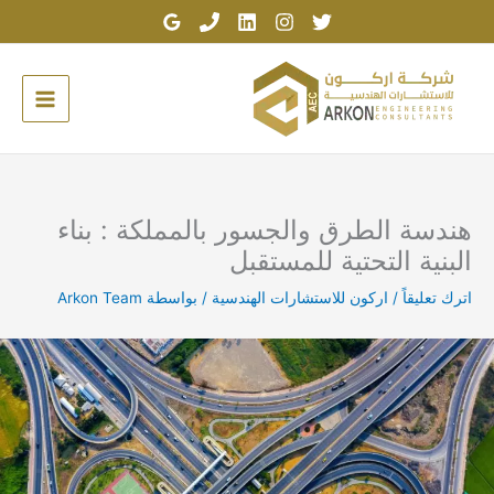
خطي
لى
لمحتوى
هندسة الطرق والجسور بالمملكة : بناء
البنية التحتية للمستقبل
اترك تعليقاً
/
اركون للاستشارات الهندسية
/ بواسطة
Arkon Team