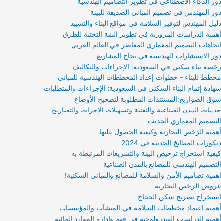
دور الذكاء الاصطناعي في تطوير التصاميم الهندسية
دور المهندس في تصميم المباني الصديقة للبيئة
دليل المهندس لتوفير السلامة في مواقع البناء والتشييد
أهمية الدراسات المرورية في تطوير البنية التحتية للطرق
اتجاهات التصميم المعماري المعاصر في العالم العربي
دور الاستشارات الهندسية في نجاح المشاريع
رخصة بناء سكني في السعودية: الإجراءات والتكاليف
مخطط للبناء – خطوات إعداد المخططات الهندسية للمباني
شهادة إتمام البناء السكني في السعودية: الإجراءات والمتطلبات
سوق الصواريخ:المستندات المطلوبة لتصحيح الأوضاع
خدمات المدن الصناعية والتقنية وتسهيلات الإجرات والتصاريح
التصميم المعماري الحديث
أهمية الرّخص التجارية وكيفية الحصول عليها
ديكورات المطابخ الحديثة في 2024
كيفية استخراج ترخيص البيئة والتشريعات المرتبطة به
التصميم الهندسي للمصانع بالمدن الصناعية
اهمية تصاميم الأمن والسلامة للمصانع والمباني السكنية!
عروض الرخص التجارية
استخراج تصريح سكن الحجاج
أهمية اعتماد مخططات السلامة في المنشآت والمؤسسات
أهمية الدراسات الهيدرولوجية في فهم وإدارة الموارد المائية