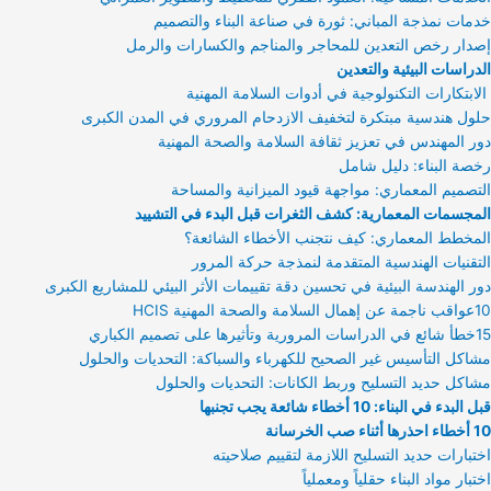
خدمات نمذجة المباني: ثورة في صناعة البناء والتصميم
إصدار رخص التعدين للمحاجر والمناجم والكسارات والرمل
الدراسات البيئية والتعدين
الابتكارات التكنولوجية في أدوات السلامة المهنية
حلول هندسية مبتكرة لتخفيف الازدحام المروري في المدن الكبرى
دور المهندس في تعزيز ثقافة السلامة والصحة المهنية
رخصة البناء: دليل شامل
التصميم المعماري: مواجهة قيود الميزانية والمساحة
المجسمات المعمارية: كشف الثغرات قبل البدء في التشييد
المخطط المعماري: كيف نتجنب الأخطاء الشائعة؟
التقنيات الهندسية المتقدمة لنمذجة حركة المرور
دور الهندسة البيئية في تحسين دقة تقييمات الأثر البيئي للمشاريع الكبرى
10عواقب ناجمة عن إهمال السلامة والصحة المهنية HCIS
15خطأ شائع في الدراسات المرورية وتأثيرها على تصميم الكباري
مشاكل التأسيس غير الصحيح للكهرباء والسباكة: التحديات والحلول
مشاكل حديد التسليح وربط الكانات: التحديات والحلول
قبل البدء في البناء: 10 أخطاء شائعة يجب تجنبها
10 أخطاء احذرها أثناء صب الخرسانة
اختبارات حديد التسليح اللازمة لتقييم صلاحيته
اختبار مواد البناء حقلياً ومعملياً