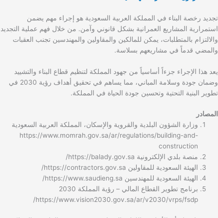
تجديد رخصة البناء في المملكة العربية السعودية هو إجراء مهم يضمن
استمرارية المشاريع العمرانية بشكل قانوني وآمن. من خلال فهم عملية التجديد
والالتزام بالمتطلبات، يمكن للمالكين والمقاولين والمهندسين تجنب العقبات
والمضي قدماً في مشاريعهم بسلاسة.
يعد هذا الإجراء جزءاً أساسياً من جهود المملكة لتنظيم قطاع البناء والتشييد
وضمان جودة وسلامة المباني، مما يساهم في تحقيق أهداف رؤية 2030 في
تطوير البنية التحتية وتحسين جودة الحياة في المملكة.
المصادر
وزارة الشؤون البلدية والقروية والإسكان، المملكة العربية السعودية
https://www.momrah.gov.sa/ar/regulations/building-and-
construction
منصة بلدي الإلكترونية https://balady.gov.sa/
الهيئة السعودية للمقاولين https://contractors.gov.sa/
الهيئة السعودية للمهندسين https://www.saudieng.sa/
برنامج تطوير القطاع المالي – رؤية المملكة 2030
https://www.vision2030.gov.sa/ar/v2030/vrps/fsdp/