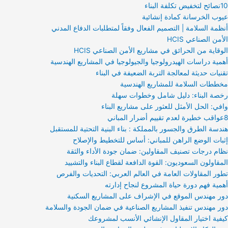
10نصائح لتخفيض تكلفة البناء
عيوب الخرسانة كمادة إنشائية
أنظمة السلامة | التصميم الفعال وفقاً لمتطلبات الدفاع المدني
الأمن الصناعي HCIS
الوقاية من الحرائق في مشاريع الأمن الصناعي HCIS
أهمية دراسات الهيدرولوجيا والجيولوجيا في المشاريع الهندسية
تقنيات حديثة لمعالجة التربة الضعيفة في البناء
مخططات السلامة للمشاريع الهندسية
رخصة البناء: دليل شامل وخطوات سهلة
وافي: الحل الأمثل للعثور على مشاريع البناء
8عواقب خطيرة لعدم تقييم أضرار المباني
هندسة الطرق والجسور بالمملكة : بناء البنية التحتية للمستقبل
إثبات الوضع الراهن للمباني: أساس للتخطيط والإصلاح
نظام درجات تصنيف المقاولين: ضمان جودة الأداء والثقة
المقاولون السعوديون: القوة الدافعة لقطاع البناء والتشييد
تطور المقاولات العامة في العالم العربي: التحديات والفرص
أهمية فهم دورة حياة المشروع لنجاح إدارته
دور مهندس الموقع في الإشراف على المشاريع السكنية
دور مهندس تنفيذ المشاريع الصناعية في ضمان الجودة والسلامة
كيفية اختيار المقاول الإنشائي الأنسب لمشروعك