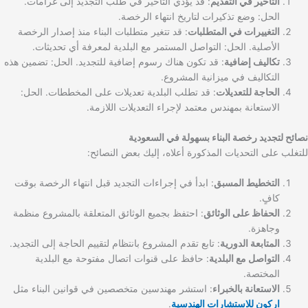
التأخير في التقديم
: قد يؤدي التأخير في طلب التجديد إلى غرامات.
الحل: وضع تذكيرات لتاريخ انتهاء الرخصة.
التغييرات في المتطلبات
: قد تتغير متطلبات البناء منذ إصدار الرخصة
الأصلية. الحل: التواصل المستمر مع البلدية لمعرفة أي تحديثات.
تكاليف إضافية
: قد تكون هناك رسوم إضافية للتجديد. الحل: تضمين هذه
التكاليف في ميزانية المشروع.
الحاجة للتعديلات
: قد تطلب البلدية تعديلات على المخططات. الحل:
الاستعانة بمهندس معتمد لإجراء التعديلات اللازمة.
نصائح لتجديد رخصة البناء بسهولة في السعودية
للتغلب على التحديات المذكورة أعلاه، إليك بعض النصائح:
التخطيط المسبق
: ابدأ في إجراءات التجديد قبل انتهاء الرخصة بوقت
كافٍ.
الحفاظ على الوثائق
: احتفظ بجميع الوثائق المتعلقة بالمشروع منظمة
وجاهزة.
المتابعة الدورية
: تابع تقدم المشروع بانتظام لتقييم الحاجة إلى التجديد.
التواصل مع البلدية
: حافظ على قنوات اتصال مفتوحة مع البلدية
المختصة.
الاستعانة بالخبراء
: استشر مهندسين متخصصين في قوانين البناء مثل
اركون للاستشارات الهندسية
.