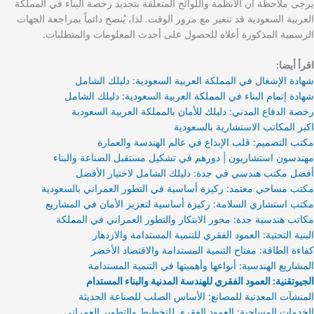
يرجى ملاحظة أن الأنظمة واللوائح المتعلقة بتجديد رخصة البناء في المملكة
العربية السعودية قد تتغير مع مرور الوقت. لذا، يُنصح دائماً بمراجعة الجهات
الرسمية المذكورة أعلاه للحصول على أحدث المعلومات والمتطلبات.
اقرأ أيضا:
شهادة الإشغال في المملكة العربية السعودية: دليلك الشامل
شهادة إتمام البناء في المملكة العربية السعودية: دليلك الشامل
رخصة الدفاع المدني: دليلك للأمان بالمملكة العربية السعودية
اكبر المكاتب الاستشارية بالسعودية
مكتب التصميم: قلب الإبداع في عالم الهندسة والعمارة
مهندسون استشاريون | دورهم في تشكيل مستقبل الصناعة والبناء
أفضل مكتب هندسي في جدة: دليلك الشامل لاختيار الأفضل
مكتب مساحي معتمد: ركيزة أساسية في التطور العمراني بالسعودية
مكتب استشاري السلامة: ركيزة أساسية لتعزيز الأمان في المشاريع
مكاتب هندسية جدة: محور الابتكار والتطور العمراني في المملكة
البنية التحتية: العمود الفقري للتنمية المستدامة والازدهار
كفاءة الطاقة: مفتاح التنمية المستدامة والاقتصاد الأخضر
المشاريع الهندسية: أنواعها وأهميتها في التنمية المستدامة
الجيوتقنية: العمود الفقري للهندسة المدنية والبناء المستدام
المنشآت المعدنية للمصانع: الأساس الصلب للصناعة الحديثة
الخدمات المساحية: العمود الفقري للتخطيط والتطوير العمراني