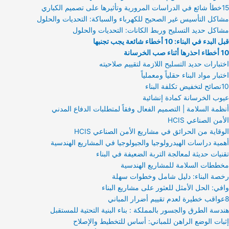
15خطأ شائع في الدراسات المرورية وتأثيرها على تصميم الكباري
مشاكل التأسيس غير الصحيح للكهرباء والسباكة: التحديات والحلول
مشاكل حديد التسليح وربط الكانات: التحديات والحلول
قبل البدء في البناء: 10 أخطاء شائعة يجب تجنبها
10 أخطاء احذرها أثناء صب الخرسانة
اختبارات حديد التسليح اللازمة لتقييم صلاحيته
اختبار مواد البناء حقلياً ومعملياً
10نصائح لتخفيض تكلفة البناء
عيوب الخرسانة كمادة إنشائية
أنظمة السلامة | التصميم الفعال وفقاً لمتطلبات الدفاع المدني
الأمن الصناعي HCIS
الوقاية من الحرائق في مشاريع الأمن الصناعي HCIS
أهمية دراسات الهيدرولوجيا والجيولوجيا في المشاريع الهندسية
تقنيات حديثة لمعالجة التربة الضعيفة في البناء
مخططات السلامة للمشاريع الهندسية
رخصة البناء: دليل شامل وخطوات سهلة
وافي: الحل الأمثل للعثور على مشاريع البناء
8عواقب خطيرة لعدم تقييم أضرار المباني
هندسة الطرق والجسور بالمملكة : بناء البنية التحتية للمستقبل
إثبات الوضع الراهن للمباني: أساس للتخطيط والإصلاح