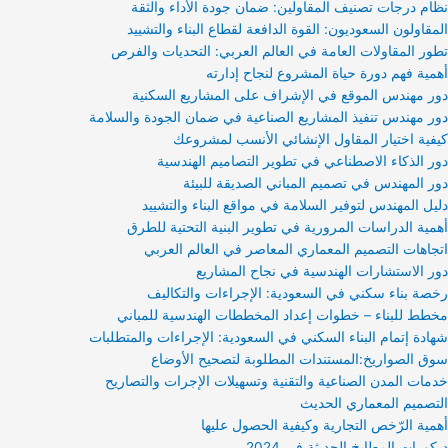
نظام درجات تصنيف المقاولين: ضمان جودة الأداء والثقة
المقاولون السعوديون: القوة الدافعة لقطاع البناء والتشييد
تطور المقاولات العامة في العالم العربي: التحديات والفرص
أهمية فهم دورة حياة المشروع لنجاح إدارته
دور مهندس الموقع في الإشراف على المشاريع السكنية
دور مهندس تنفيذ المشاريع الصناعية في ضمان الجودة والسلامة
كيفية اختيار المقاول الإنشائي الأنسب لمشروعك
دور الذكاء الاصطناعي في تطوير التصاميم الهندسية
دور المهندس في تصميم المباني الصديقة للبيئة
دليل المهندس لتوفير السلامة في مواقع البناء والتشييد
أهمية الدراسات المرورية في تطوير البنية التحتية للطرق
اتجاهات التصميم المعماري المعاصر في العالم العربي
دور الاستشارات الهندسية في نجاح المشاريع
رخصة بناء سكني في السعودية: الإجراءات والتكاليف
مخطط للبناء – خطوات إعداد المخططات الهندسية للمباني
شهادة إتمام البناء السكني في السعودية: الإجراءات والمتطلبات
سوق الصواريخ:المستندات المطلوبة لتصحيح الأوضاع
خدمات المدن الصناعية والتقنية وتسهيلات الإجرات والتصاريح
التصميم المعماري الحديث
أهمية الرّخص التجارية وكيفية الحصول عليها
ديكورات المطابخ الحديثة في 2024