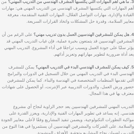
3. ما هي أهم المهارات التي يكتسبها المشرف الهندسي من التدريب المهني؟
من
أهم المهارات التي يكتسبها المشرف الهندسي من التدريب المهني هي: مهارات
القيادة والإدارة، مهارات التواصل الفعّال، المهارات التقنية المتقدمة، معرفة
معايير السلامة، وقدرة حل المشكلات واتخاذ القرارات السريعة.
4. هل يمكن للمشرفين الهندسيين العمل بدون تدريب مهني؟
على الرغم من أن
المشرفين الهندسيين قد يتمتعون بخبرة عملية، فإن غياب التدريب المهني قد
يؤثر سلبًا على جودة العمل ويسبب تراجعًا في أداء المشروع. التدريب المهني
يعد أداة ضرورية لتطوير مهاراتهم وتعزيز أدائهم.
5. كيف يمكن للمشرف الهندسي البدء في التدريب المهني؟
يمكن للمشرف
الهندسي البدء في التدريب المهني من خلال التسجيل في الدورات والبرامج
التي تقدمها المنظمات المتخصصة في الهندسة والبناء. كما يمكن للمشرفين
حضور ورش العمل، والدورات التدريبية عبر الإنترنت، أو الحصول على شهادات
معترف بها في هذا المجال.
التدريب المهني للمشرفين الهندسيين يعد حجر الزاوية لنجاح أي مشروع
هندسي. إنه يساعد في تطوير المهارات الفنية والإدارية، ويعزز القدرة على
مواكبة التطورات التكنولوجية، ويضمن تنفيذ المشاريع وفقًا لأعلى معايير الجودة
والسلامة. على الشركات والمشرفين الهندسيين أن يستثمروا في هذا النوع من
التدريب لضمان نجاح المشاريع وتحقيق الأهداف المنشودة.