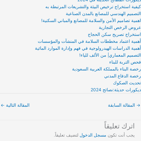
كيفية استخراج ترخيص البيئة والتشريعات المرتبطة به
التصميم الهندسي للمصانع بالمدن الصناعية
اهمية تصاميم الأمن والسلامة للمصانع والمباني السكنية!
عروض الرخص التجارية
استخراج تصريح سكن الحجاج
أهمية اعتماد مخططات السلامة في المنشآت والمؤسسات
أهمية الدراسات الهيدرولوجية في فهم وإدارة الموارد المائية
التصميم المعماري| من الألف للياء!
فحص التربة للبناء
رخصة البناء بالمملكة العربية السعودية
رخصة الدفاع المدني
تحديث الصكوك
ديكورات حديثة:نصائح 2024
→
المقالة السابقة
المقالة التالية
←
اترك تعليقاً
يجب أنت تكون
مسجل الدخول
لتضيف تعليقاً.