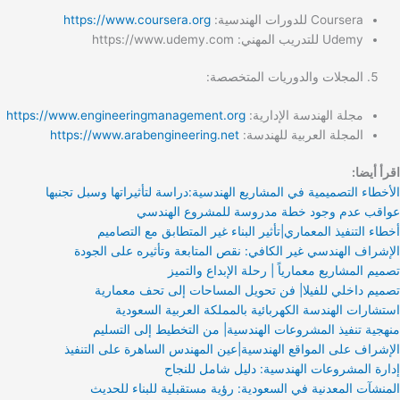
Coursera للدورات الهندسية:
https://www.coursera.org
Udemy للتدريب المهني: https://www.udemy.com
المجلات والدوريات المتخصصة:
مجلة الهندسة الإدارية:
https://www.engineeringmanagement.org
المجلة العربية للهندسة:
https://www.arabengineering.net
اقرأ أيضا:
الأخطاء التصميمية في المشاريع الهندسية:دراسة لتأثيراتها وسبل تجنبها
عواقب عدم وجود خطة مدروسة للمشروع الهندسي
أخطاء التنفيذ المعماري|تأثير البناء غير المتطابق مع التصاميم
الإشراف الهندسي غير الكافي: نقص المتابعة وتأثيره على الجودة
تصميم المشاريع معمارياً | رحلة الإبداع والتميز
تصميم داخلي للفيلا| فن تحويل المساحات إلى تحف معمارية
استشارات الهندسة الكهربائية بالمملكة العربية السعودية
منهجية تنفيذ المشروعات الهندسية| من التخطيط إلى التسليم
الإشراف على المواقع الهندسية|عين المهندس الساهرة على التنفيذ
إدارة المشروعات الهندسية: دليل شامل للنجاح
المنشآت المعدنية في السعودية: رؤية مستقبلية للبناء للحديث