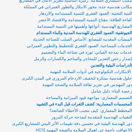
مكتب استشاري السلامة: ركيزة أساسية لتعزيز الأمان في المشاريع
مكاتب هندسية جدة: محور الابتكار والتطور العمراني في المملكة
البنية التحتية: العمود الفقري للتنمية المستدامة والازدهار
كفاءة الطاقة: مفتاح التنمية المستدامة والاقتصاد الأخضر
المشاريع الهندسية: أنواعها وأهميتها في التنمية المستدامة
الجيوتقنية: العمود الفقري للهندسة المدنية والبناء المستدام
المنشآت المعدنية للمصانع: الأساس الصلب للصناعة الحديثة
الخدمات المساحية: العمود الفقري للتخطيط والتطوير العمراني
خدمات نمذجة المباني: ثورة في صناعة البناء والتصميم
إصدار رخص التعدين للمحاجر والمناجم والكسارات والرمل
الدراسات البيئية والتعدين
الابتكارات التكنولوجية في أدوات السلامة المهنية
حلول هندسية مبتكرة لتخفيف الازدحام المروري في المدن الكبرى
دور المهندس في تعزيز ثقافة السلامة والصحة المهنية
رخصة البناء: دليل شامل
التصميم المعماري: مواجهة قيود الميزانية والمساحة
المجسمات المعمارية: كشف الثغرات قبل البدء في التشييد
المخطط المعماري: كيف نتجنب الأخطاء الشائعة؟
التقنيات الهندسية المتقدمة لنمذجة حركة المرور
دور الهندسة البيئية في تحسين دقة تقييمات الأثر البيئي للمشاريع الكبرى
10عواقب ناجمة عن إهمال السلامة والصحة المهنية HCIS