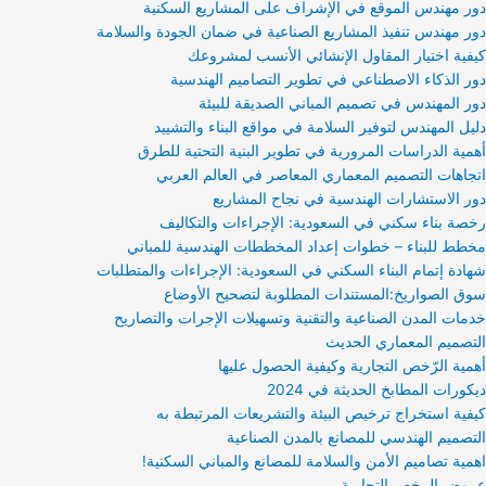
دور مهندس الموقع في الإشراف على المشاريع السكنية
دور مهندس تنفيذ المشاريع الصناعية في ضمان الجودة والسلامة
كيفية اختيار المقاول الإنشائي الأنسب لمشروعك
دور الذكاء الاصطناعي في تطوير التصاميم الهندسية
دور المهندس في تصميم المباني الصديقة للبيئة
دليل المهندس لتوفير السلامة في مواقع البناء والتشييد
أهمية الدراسات المرورية في تطوير البنية التحتية للطرق
اتجاهات التصميم المعماري المعاصر في العالم العربي
دور الاستشارات الهندسية في نجاح المشاريع
رخصة بناء سكني في السعودية: الإجراءات والتكاليف
مخطط للبناء – خطوات إعداد المخططات الهندسية للمباني
شهادة إتمام البناء السكني في السعودية: الإجراءات والمتطلبات
سوق الصواريخ:المستندات المطلوبة لتصحيح الأوضاع
خدمات المدن الصناعية والتقنية وتسهيلات الإجرات والتصاريح
التصميم المعماري الحديث
أهمية الرّخص التجارية وكيفية الحصول عليها
ديكورات المطابخ الحديثة في 2024
كيفية استخراج ترخيص البيئة والتشريعات المرتبطة به
التصميم الهندسي للمصانع بالمدن الصناعية
اهمية تصاميم الأمن والسلامة للمصانع والمباني السكنية!
عروض الرخص التجارية