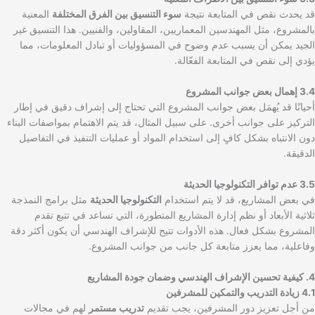
قد يحدث نقص في المتابعة نتيجة
سوء التنسيق بين الفرق المختلفة
المعنية
بالمشروع، مثل المهندسين المعماريين، المقاولين، والفنيين. هذا التنسيق غير
الجيد يمكن أن يسبب عدم وضوح في المسؤوليات أو تبادل المعلومات، مما
يؤدي إلى نقص في المتابعة الفعّالة.
3.4 إهمال بعض جوانب المشروع
أحيانًا قد يُهمَل بعض جوانب المشروع التي تحتاج إلى إشراف دقيق في إطار
التركيز على جوانب أخرى. على سبيل المثال، قد يتم الاهتمام بمواصفات البناء
دون الانتباه بشكل كافٍ إلى استخدام المواد أو عمليات التنفيذ في التفاصيل
الدقيقة.
3.5 عدم توافر التكنولوجيا الحديثة
في بعض المشاريع، قد لا يتم استخدام
التكنولوجيا الحديثة
مثل برامج النمذجة
ثلاثية الأبعاد أو نظم إدارة المشاريع المتطورة، التي تساعد في تتبع تقدم
المشروع بشكل فعال. هذه الأدوات تتيح للإشراف الهندسي أن يكون أكثر دقة
وفاعلية، مما يعزز متابعة كل جانب من جوانب المشروع.
4. كيفية تحسين الإشراف الهندسي وضمان جودة المشاريع
4.1 زيادة التدريب والتمكين للمشرفين
من أجل تعزيز دور المشرفين، يجب تقديم
تدريب مستمر
لهم في مجالات