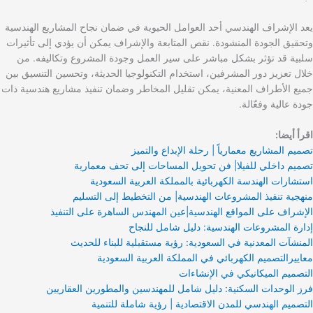
يعد الإشراف الهندسي أحد العوامل الحيوية في ضمان نجاح المشاريع الهندسية
وتحقيق الجودة المنشودة. نقص المتابعة والإشراف يمكن أن يؤدي إلى تأثيرات
سلبية قد تؤثر بشكل مباشر على سير العمل وجودة المشروع وتكاليفه. من
خلال تعزيز دور المشرفين، استخدام التكنولوجيا الحديثة، وتحسين التنسيق بين
جميع الأطراف المعنية، يمكن تقليل المخاطر وضمان تنفيذ مشاريع هندسية ذات
جودة عالية وفعّالة.
اقرأ أيضا:
تصميم المشاريع معمارياً | رحلة الإبداع والتميز
تصميم داخلي للفيلا| فن تحويل المساحات إلى تحف معمارية
استشارات الهندسة الكهربائية بالمملكة العربية السعودية
منهجية تنفيذ المشروعات الهندسية| من التخطيط إلى التسليم
الإشراف على المواقع الهندسية|عين المهندس الساهرة على التنفيذ
إدارة المشروعات الهندسية: دليل شامل للنجاح
المنشآت المعدنية في السعودية: رؤية مستقبلية للبناء للحديث
معاييرالتصميم الكهربائي في المملكة العربية السعودية
التصميم الميكانيكي في الإنشاءات
فرز الوحدات السكنية: دليل شامل للمهندسين والمطورين العقاريين
التصميم الهندسي للمدن الاقتصادية | رؤية شاملة للتنمية