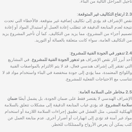
تأجيل المراحل التالية من البناء.
2.3 ارتفاع التكاليف غير المتوقعة
:
نقص الإشراف قد يؤدي إلى تكاليف إضافية غير متوقعة. فالأخطاء التي تحدث
نتيجة لعدم المتابعة الدقيقة قد تتطلب إعادة العمل أو استبدال المواد أو إعادة
تصميم أجزاء من المشروع، مما يزيد من التكاليف. كما أن تأخير المشروع يزيد
من التكاليف العامة، سواء كانت متعلقة بالعمالة أو التوريد.
2.4 تدهور في الجودة الفنية للمشروع
:
أحد أبرز آثار نقص الإشراف هو
تدهور الجودة الفنية للمشروع
. في المشاريع
التي تفتقر إلى إشراف هندسي فعال، قد لا يتم الالتزام بالمواصفات الفنية
واللوائح المعتمدة، مما يؤدي إلى جودة منخفضة في البناء واستخدام مواد قد لا
تتناسب مع الاحتياجات الفعلية للمشروع.
2.5 مخاطر على السلامة العامة
:
الإشراف الهندسي لا يقتصر فقط على ضمان الجودة، بل يشمل أيضًا
ضمان
سلامة المشروع
. قد يؤدي غياب المتابعة الدقيقة إلى مشكلات تتعلق بالسلامة
الهيكلية للمبنى، مثل الفشل في تطبيق إجراءات السلامة اللازمة أو استخدام
مواد غير آمنة قد تؤدي إلى انهيارات أو أضرار أخرى. عدم متابعة العمل عن
كثب يمكن أن يعرض الأرواح والممتلكات للخطر.