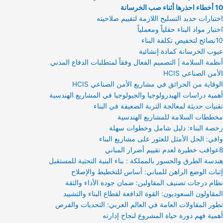
10 أخطاء احذرها أثناء صب الخرسانة
اختبارات حديد التسليح اللازمة لتقييم صلاحيته
اختبار مواد البناء حقلياً ومعملياً
10نصائح لتخفيض تكلفة البناء
عيوب الخرسانة كمادة إنشائية
أنظمة السلامة | التصميم الفعال وفقاً لمتطلبات الدفاع المدني
الأمن الصناعي HCIS
الوقاية من الحرائق في مشاريع الأمن الصناعي HCIS
أهمية دراسات الهيدرولوجيا والجيولوجيا في المشاريع الهندسية
تقنيات حديثة لمعالجة التربة الضعيفة في البناء
مخططات السلامة للمشاريع الهندسية
رخصة البناء: دليل شامل وخطوات سهلة
وافي: الحل الأمثل للعثور على مشاريع البناء
8عواقب خطيرة لعدم تقييم أضرار المباني
هندسة الطرق والجسور بالمملكة : بناء البنية التحتية للمستقبل
إثبات الوضع الراهن للمباني: أساس للتخطيط والإصلاح
نظام درجات تصنيف المقاولين: ضمان جودة الأداء والثقة
المقاولون السعوديون: القوة الدافعة لقطاع البناء والتشييد
تطور المقاولات العامة في العالم العربي: التحديات والفرص
أهمية فهم دورة حياة المشروع لنجاح إدارته