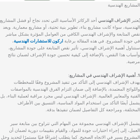
المشاريع الهندسية
يُعتبر
الإشراف الهندسي
أحد الركائز الأساسية التي تحدد نجاح أو فشل المشاريع
الهندسية، سواء كانت مشاريع بناء، تطوير بنية تحتية، أو مشاريع معمارية. ويعد
نقص المتابعة والإشراف الهندسي الكافي من العوامل المؤثرة بشكل مباشر
في جودة المشروع. في هذه المقالة برعاية
اركون للاستشارات الهندسية
،
سنتناول أهمية الإشراف الهندسي، تأثير نقص المتابعة على جودة المشاريع،
وأسباب هذا النقص، بالإضافة إلى كيفية تحسين جودة الإشراف لضمان نتائج
مرضية.
1. أهمية الإشراف الهندسي في المشاريع
:
يهدف الإشراف الهندسي إلى التأكد من تنفيذ المشروع وفقًا للمخططات
واللوائح المعتمدة، بالإضافة إلى ضمان التزام الفرق الهندسية بالمواصفات
الفنية والمعايير العالمية. الإشراف الهندسي ليس مجرد مراقبة لعملية البناء، بل
يشمل أيضًا التأكد من استخدام المواد المناسبة، التنسيق بين الأطراف
المختلفة، ومراجعة كل التفاصيل لضمان تنفيذها بدقة.
يشمل الإشراف الهندسي مجموعة من المهام التي تتراوح بين متابعة سير
العمل، إلى إجراء اختبارات جودة للمواد، والقيام بتقييمات دورية لضمان أن
المشروع يسير في الاتجاه الصحيح. كما يتطلب إشرافًا فنيًا مستمرًا لتحديد وحل