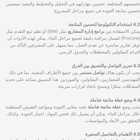
تخصصهم المختلفة. تحسين مهاراتهم في التحليل والتخطيط والتنفيذ سيضمن
تحسين متابعة الجودة في جميع مراحل المشروع.
4.2 استخدام التكنولوجيا لتحسين المتابعة
يمكن الاستفادة من
برامج إدارة المشاريع
مثل (BIM) أو نظم تتبع التقدم مثل
(Procore) لضمان مراقبة دقيقة لجميع مراحل البناء. يمكن لهذه الأدوات أن
توفر تقارير مباشرة عن تقدم العمل، مما يسهل على المشرفين التأكد من
التزام المقاولين بالمخططات والجدول الزمني.
4.3 تعزيز التواصل والتنسيق بين الفرق
يجب أن يكون هناك
تواصل مستمر
بين جميع الأطراف المعنية، بما في ذلك
المهندسين المعماريين، المقاولين، والموردين. هذا التنسيق يساعد على تحديد
المشكلات مبكرًا ويسمح باتخاذ قرارات سريعة.
4.4 وضع خطة متابعة شاملة
يجب وضع
خطة متابعة شاملة
تحدد معايير الجودة ومواعيد التفتيش المنتظمة
خلال مراحل البناء. يمكن أن يشمل ذلك فحص المواد، اختبار الجودة، وكذلك
التحقق من الأبعاد والمواصفات.
4.5 الاهتمام بالتفاصيل الصغيرة