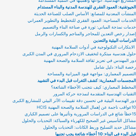
المشاريع الهندسية: أنواعها وأهميتها في التنمية المستدامة
الجيوتقنية: العمود الفقري للهندسة المدنية والبناء المستدام
المنشآت المعدنية للمصانع: الأساس الصلب للصناعة الحديثة
الخدمات المساحية: العمود الفقري للتخطيط والتطوير العمراني
خدمات نمذجة المباني: ثورة في صناعة البناء والتصميم
إصدار رخص التعدين للمحاجر والمناجم والكسارات والرمل
الدراسات البيئية والتعدين
الابتكارات التكنولوجية في أدوات السلامة المهنية
حلول هندسية مبتكرة لتخفيف الازدحام المروري في المدن الكبرى
دور المهندس في تعزيز ثقافة السلامة والصحة المهنية
رخصة البناء: دليل شامل
التصميم المعماري: مواجهة قيود الميزانية والمساحة
المجسمات المعمارية: كشف الثغرات قبل البدء في التشييد
المخطط المعماري: كيف نتجنب الأخطاء الشائعة؟
التقنيات الهندسية المتقدمة لنمذجة حركة المرور
دور الهندسة البيئية في تحسين دقة تقييمات الأثر البيئي للمشاريع الكبرى
10عواقب ناجمة عن إهمال السلامة والصحة المهنية HCIS
15خطأ شائع في الدراسات المرورية وتأثيرها على تصميم الكباري
مشاكل التأسيس غير الصحيح للكهرباء والسباكة: التحديات والحلول
مشاكل حديد التسليح وربط الكانات: التحديات والحلول
قبل البدء في البناء: 10 أخطاء شائعة يجب تجنبها