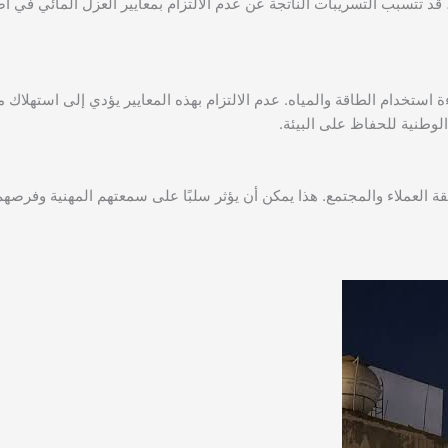
د تتسبب التسريبات الناتجة عن عدم الالتزام بمعايير العزل المائي في أض
 استخدام الطاقة والمياه. عدم الالتزام بهذه المعايير يؤدي إلى استهلاك
الوطنية للحفاظ على البيئة.
قة العملاء والمجتمع. هذا يمكن أن يؤثر سلبًا على سمعتهم المهنية وفرصهم