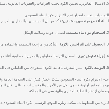
5. الامتثال القانوني: يضمن الكود تجنب الغرامات والعقوبات القانونية، مما يحقق الطمأنينة للمالكين والمقاولين.
التوصيات لتجنب أضرار عدم الالتزام بكود البناء السعودي
1.
التعاقد مع مهندسين معتمدين:
تأكد من أن المهندسين والمقاولين لديهم خ
2.
استخدام مواد بناء معتمدة:
لضمان جودة وسلامة الهيكل.
3.
الحصول على التراخيص اللازمة
: التأكد من مراجعة التصميم واعتماده من
4.
إجراء تفتيش دوري:
لضمان التزام المقاولين بالمعايير المطلوبة أثناء مرا
5.
التوعية بالكود
: نشر المعرفة بأهمية الكود السعودي بين العاملين في ال
عدم الالتزام بكود البناء السعودي يشكل خطرًا كبيرًا على السلامة العامة 
بهذه المعايير أولوية قصوى لكل من الأفراد والمؤسسات. بالتالي، فإن ال
وضمان ازدهار القطاع العقاري والهندسي في المملكة.
لمزيد من المعلومات، يمكنك زيارة الموقع الرسمي لكود البناء السعودي.https://sbc.gov.sa