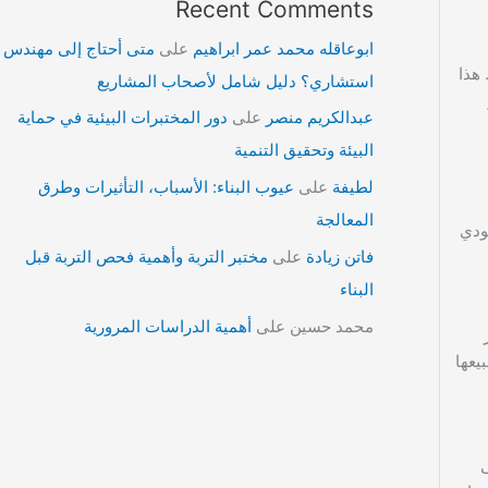
Recent Comments
ابوعاقله محمد عمر ابراهيم
على
متى أحتاج إلى مهندس
 هذا
استشاري؟ دليل شامل لأصحاب المشاريع
عبدالكريم منصر
على
دور المختبرات البيئية في حماية
البيئة وتحقيق التنمية
لطيفة
على
عيوب البناء: الأسباب، التأثيرات وطرق
المعالجة
لمثال، قد تصل الغرامة إلى 500,000 ريال سعودي
فاتن زيادة
على
مختبر التربة وأهمية فحص التربة قبل
البناء
محمد حسين
على
أهمية الدراسات المرورية
يعها
ى