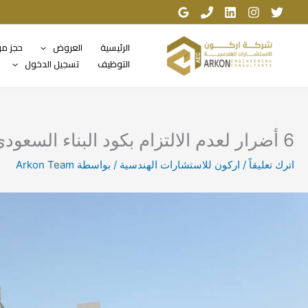
خطي
لى
لمحتوى
الرئيسية
العروض
حجز م
التوظيف
تسجيل الدخول
6 أضرار لعدم الالتزام بكود البناء السعودي
اترك تعليقاً
/
اركون للاستشارات الهندسية
/ بواسطة
Arkon Team