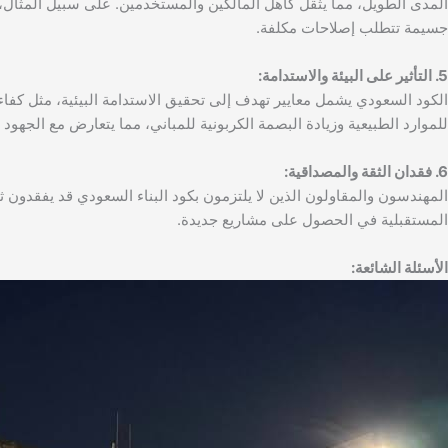
المدى الطويل، مما يثقل كاهل المالكين والمستخدمين. على سبيل المثال، ق
جسيمة تتطلب إصلاحات مكلفة.
5. التأثير على البيئة والاستدامة:
الكود السعودي يشمل معايير تهدف إلى تحقيق الاستدامة البيئية، مثل كفاءة
للموارد الطبيعية وزيادة البصمة الكربونية للمباني، مما يتعارض مع الجهود 
6. فقدان الثقة والمصداقية:
المهندسون والمقاولون الذين لا يلتزمون بكود البناء السعودي قد يفقدون ث
المستقبلية في الحصول على مشاريع جديدة.
الأسئلة الشائعة: