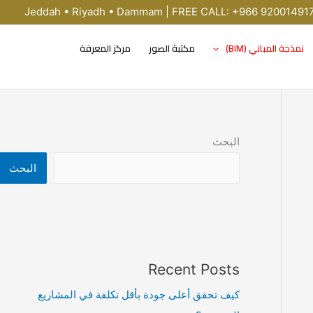
Jeddah • Riyadh • Dammam | FREE CALL: +966 92001491
نمذجة المباني (BIM)
مكتبة الصور
مركز المعرفة
البحث
البحث
Recent Posts
كيف تحقق أعلى جودة بأقل تكلفة في المشاريع