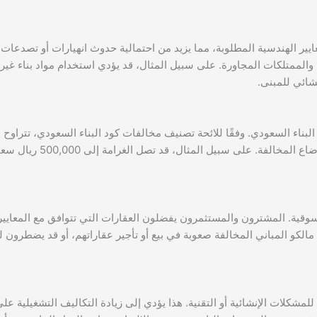
عايير الهندسية المطلوبة، مما يزيد من احتمالية حدوث انهيارات أو تصدعات.
والممتلكات المجاورة. على سبيل المثال، قد يؤدي استخدام مواد بناء غير
شائي للمبنى.
اء السعودي. وفقًا للائحة تصنيف مخالفات كود البناء السعودي، تتراوح
الغرامات بين مبالغ مالية كبيرة، بالإضافة إلى إلزام المخالفين بتصحيح الأوضاع المخالفة. على سبيل ا
ا السوقية. المشترون والمستثمرون يفضلون العقارات التي تتوافق مع المعايير
الكو المباني المخالفة صعوبة في بيع أو تأجير عقاراتهم، أو قد يضطرون لب
للمشكلات الإنشائية أو التقنية. هذا يؤدي إلى زيادة التكاليف التشغيلية عل