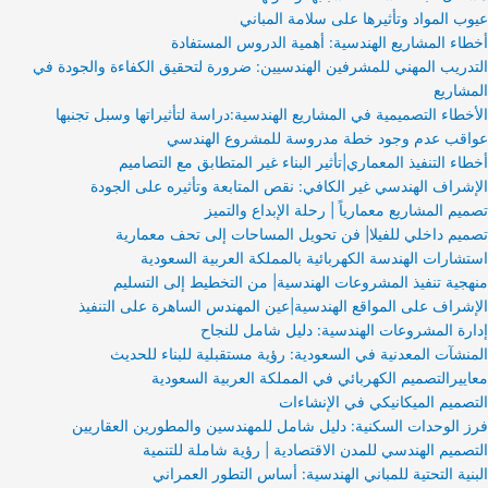
عيوب المواد وتأثيرها على سلامة المباني
أخطاء المشاريع الهندسية: أهمية الدروس المستفادة
التدريب المهني للمشرفين الهندسيين: ضرورة لتحقيق الكفاءة والجودة في
المشاريع
الأخطاء التصميمية في المشاريع الهندسية:دراسة لتأثيراتها وسبل تجنبها
عواقب عدم وجود خطة مدروسة للمشروع الهندسي
أخطاء التنفيذ المعماري|تأثير البناء غير المتطابق مع التصاميم
الإشراف الهندسي غير الكافي: نقص المتابعة وتأثيره على الجودة
تصميم المشاريع معمارياً | رحلة الإبداع والتميز
تصميم داخلي للفيلا| فن تحويل المساحات إلى تحف معمارية
استشارات الهندسة الكهربائية بالمملكة العربية السعودية
منهجية تنفيذ المشروعات الهندسية| من التخطيط إلى التسليم
الإشراف على المواقع الهندسية|عين المهندس الساهرة على التنفيذ
إدارة المشروعات الهندسية: دليل شامل للنجاح
المنشآت المعدنية في السعودية: رؤية مستقبلية للبناء للحديث
معاييرالتصميم الكهربائي في المملكة العربية السعودية
التصميم الميكانيكي في الإنشاءات
فرز الوحدات السكنية: دليل شامل للمهندسين والمطورين العقاريين
التصميم الهندسي للمدن الاقتصادية | رؤية شاملة للتنمية
البنية التحتية للمباني الهندسية: أساس التطور العمراني