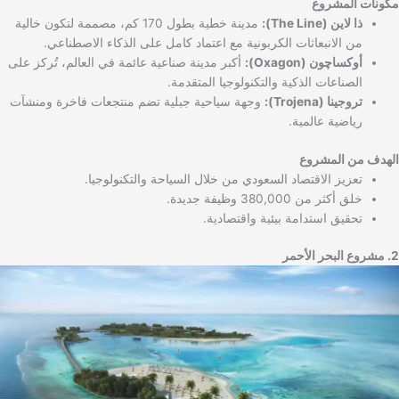
مكونات المشروع
ذا لاين (The Line):
مدينة خطية بطول 170 كم، مصممة لتكون خالية
من الانبعاثات الكربونية مع اعتماد كامل على الذكاء الاصطناعي.
أوكساچون (Oxagon):
أكبر مدينة صناعية عائمة في العالم، تُركز على
الصناعات الذكية والتكنولوجيا المتقدمة.
تروجينا (Trojena):
وجهة سياحية جبلية تضم منتجعات فاخرة ومنشآت
رياضية عالمية.
الهدف من المشروع
تعزيز الاقتصاد السعودي من خلال السياحة والتكنولوجيا.
خلق أكثر من 380,000 وظيفة جديدة.
تحقيق استدامة بيئية واقتصادية.
2. مشروع البحر الأحمر