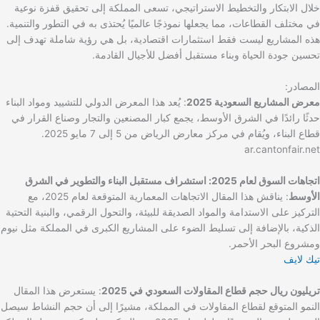
خلال الابتكار والتخطيط الاستراتيجي، تسعى المملكة إلى تحقيق قفزة نوعية
في مختلف القطاعات، مما يجعلها نموذجًا عالميًا يُحتذى به في التطور والتنمية.
هذه المشاريع ليست فقط استثمارات اقتصادية، بل هي رؤية شاملة تهدف إلى
تحسين جودة الحياة وبناء مستقبل أفضل للأجيال القادمة.
المصادر:
معرض المشاريع السعودية 2025
: يُعد هذا المعرض الدولي للتشييد ومواد البناء
حدثًا رائدًا في الشرق الأوسط، يجمع كبار المصنعين والتجار وصناع القرار في
قطاع البناء، ويُقام في مركز معارض الرياض من 5 إلى 7 مايو 2025.
ar.cantonfair.net
اتجاهات السوق لعام 2025: استشراف مستقبل البناء والتطوير في الشرق
الأوسط
: يناقش هذا المقال الاتجاهات المعمارية المتوقعة لعام 2025، مع
التركيز على الاستدامة والمواد الصديقة للبيئة، والتحول الرقمي، والبنية التحتية
الذكية، بالإضافة إلى تسليط الضوء على المشاريع الكبرى في المملكة مثل نيوم
ومشروع البحر الأحمر.
تيك لايف
تريليون ريال حجم قطاع المقاولات السعودي في 2025
: يستعرض هذا المقال
النمو المتوقع لقطاع المقاولات في المملكة، مشيرًا إلى أن حجم النشاط سيصل