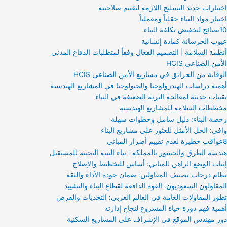
اختبارات حديد التسليح اللازمة لتقييم صلاحيته
اختبار مواد البناء حقلياً ومعملياً
10نصائح لتخفيض تكلفة البناء
عيوب الخرسانة كمادة إنشائية
أنظمة السلامة | التصميم الفعال وفقاً لمتطلبات الدفاع المدني
الأمن الصناعي HCIS
الوقاية من الحرائق في مشاريع الأمن الصناعي HCIS
أهمية دراسات الهيدرولوجيا والجيولوجيا في المشاريع الهندسية
تقنيات حديثة لمعالجة التربة الضعيفة في البناء
مخططات السلامة للمشاريع الهندسية
رخصة البناء: دليل شامل وخطوات سهلة
وافي: الحل الأمثل للعثور على مشاريع البناء
8عواقب خطيرة لعدم تقييم أضرار المباني
هندسة الطرق والجسور بالمملكة : بناء البنية التحتية للمستقبل
إثبات الوضع الراهن للمباني: أساس للتخطيط والإصلاح
نظام درجات تصنيف المقاولين: ضمان جودة الأداء والثقة
المقاولون السعوديون: القوة الدافعة لقطاع البناء والتشييد
تطور المقاولات العامة في العالم العربي: التحديات والفرص
أهمية فهم دورة حياة المشروع لنجاح إدارته
دور مهندس الموقع في الإشراف على المشاريع السكنية