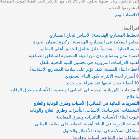
إلى تريليون ريال سنويًا بحلول عام 2025، مع التركيز على كيفية تمويل المملكة
لمشاريعها الضخمة.
الاقتصاد اليوم
اقرأ أيضا:
تخطيط المشاريع الهندسية: الأساس لنجاح المشاريع
معايير السلامة في المشاريع الهندسية | ركيزة لضمان الجودة
تقييم العقارات هندسياً: دليل شامل لتحقيق أعلى المعايير
اعتماد مدن ومصانع مدن من الهيئة السعودية للمناطق الصناعية
أهمية الدراسات المرورية في تحسين البنية التحتية للنقل
أخطاء البناء المميتة: كيف تؤثر على سلامة المشاريع الإنشائية؟
6 أضرار لعدم الالتزام بكود البناء السعودي
10 أخطاء يجب تجنبها عند شراء بيت جديد
التمديدات الكهربائية الرديئة في المباني الهندسية | الأسباب وطرق الوقاية
والعلاج
التسريبات المائية في المباني | الأسباب وطرق الوقاية والعلاج
التشققات الخرسانية: الأسباب، التأثيرات وطرق العلاج والوقاية
عيوب البناء: الأسباب، التأثيرات وطرق المعالجة
الصيانة الدورية في البناء: أهمية الحفاظ على سلامة المباني
مشاكل السلامة في البناء: الأخطار والحلول
مشاكل البناء الشائعة: أسبابها وحلولها