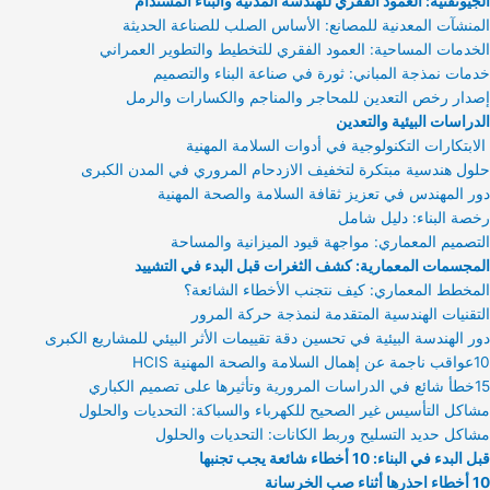
الجيوتقنية: العمود الفقري للهندسة المدنية والبناء المستدام
المنشآت المعدنية للمصانع: الأساس الصلب للصناعة الحديثة
الخدمات المساحية: العمود الفقري للتخطيط والتطوير العمراني
خدمات نمذجة المباني: ثورة في صناعة البناء والتصميم
إصدار رخص التعدين للمحاجر والمناجم والكسارات والرمل
الدراسات البيئية والتعدين
الابتكارات التكنولوجية في أدوات السلامة المهنية
حلول هندسية مبتكرة لتخفيف الازدحام المروري في المدن الكبرى
دور المهندس في تعزيز ثقافة السلامة والصحة المهنية
رخصة البناء: دليل شامل
التصميم المعماري: مواجهة قيود الميزانية والمساحة
المجسمات المعمارية: كشف الثغرات قبل البدء في التشييد
المخطط المعماري: كيف نتجنب الأخطاء الشائعة؟
التقنيات الهندسية المتقدمة لنمذجة حركة المرور
دور الهندسة البيئية في تحسين دقة تقييمات الأثر البيئي للمشاريع الكبرى
10عواقب ناجمة عن إهمال السلامة والصحة المهنية HCIS
15خطأ شائع في الدراسات المرورية وتأثيرها على تصميم الكباري
مشاكل التأسيس غير الصحيح للكهرباء والسباكة: التحديات والحلول
مشاكل حديد التسليح وربط الكانات: التحديات والحلول
قبل البدء في البناء: 10 أخطاء شائعة يجب تجنبها
10 أخطاء احذرها أثناء صب الخرسانة