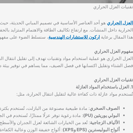
تقنيات العزل الحراري
العزل الحراري
هو أحد العناصر الأساسية في تصميم المباني الحديثة، حيث ي
الحرارية داخل المنشآت. مع ارتفاع تكاليف الطاقة والاهتمام المتزايد بال
هذا المقال برعاية
اركون للاستشارات الهندسية
، سنسلط الضوء على مفهوم ا
مفهوم العزل الحراري
العزل الحراري هو عملية استخدام مواد وتقنيات تهدف إلى تقليل انتقال الح
فصل الشتاء وتقليل اكتسابها في فصل الصيف، مما يساهم في توفير بيئة دا
تقنيات العزل الحراري
1. العزل باستخدام المواد العازلة
تُستخدم مواد عازلة ذات كفاءة عالية لتقليل انتقال الحرارة، مثل:
الصوف الصخري
: مادة طبيعية مصنوعة من البازلت، تُستخدم بكثر
البولي يوريثين (PU)
: مادة رغوية توفر عزلًا ممتازًا، تُستخدم في ا
الألياف الزجاجية
: تُعد من الخيارات الشائعة لعزل الجدران والأسطح.
ألواح البوليسترين (EPS وXPS)
: ألواح خفيفة الوزن وعالية الكفا