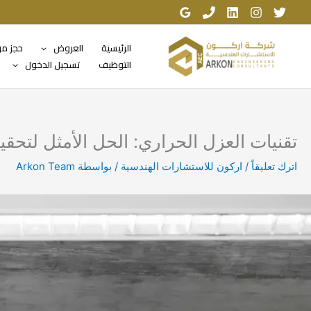
خطي
لى
لمحتوى
الرئيسية
العروض
حجز م
التوظيف
تسجيل الدخول
تقنيات العزل الحراري: الحل الأمثل لتحقي
اترك تعليقاً
/
اركون للاستشارات الهندسية
/ بواسطة
Arkon Team