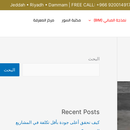
Jeddah • Riyadh • Dammam | FREE CALL: +966 92001491
نمذجة المباني (BIM)
مكتبة الصور
مركز المعرفة
البحث
البحث
Recent Posts
كيف تحقق أعلى جودة بأقل تكلفة في المشاريع