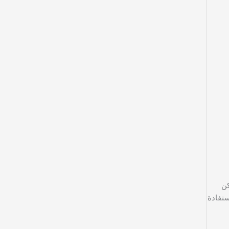
كن
ستفادة