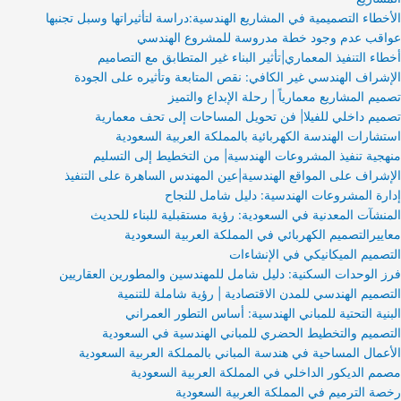
الأخطاء التصميمية في المشاريع الهندسية:دراسة لتأثيراتها وسبل تجنبها
عواقب عدم وجود خطة مدروسة للمشروع الهندسي
أخطاء التنفيذ المعماري|تأثير البناء غير المتطابق مع التصاميم
الإشراف الهندسي غير الكافي: نقص المتابعة وتأثيره على الجودة
تصميم المشاريع معمارياً | رحلة الإبداع والتميز
تصميم داخلي للفيلا| فن تحويل المساحات إلى تحف معمارية
استشارات الهندسة الكهربائية بالمملكة العربية السعودية
منهجية تنفيذ المشروعات الهندسية| من التخطيط إلى التسليم
الإشراف على المواقع الهندسية|عين المهندس الساهرة على التنفيذ
إدارة المشروعات الهندسية: دليل شامل للنجاح
المنشآت المعدنية في السعودية: رؤية مستقبلية للبناء للحديث
معاييرالتصميم الكهربائي في المملكة العربية السعودية
التصميم الميكانيكي في الإنشاءات
فرز الوحدات السكنية: دليل شامل للمهندسين والمطورين العقاريين
التصميم الهندسي للمدن الاقتصادية | رؤية شاملة للتنمية
البنية التحتية للمباني الهندسية: أساس التطور العمراني
التصميم والتخطيط الحضري للمباني الهندسية في السعودية
الأعمال المساحية في هندسة المباني بالمملكة العربية السعودية
مصمم الديكور الداخلي في المملكة العربية السعودية
رخصة الترميم في المملكة العربية السعودية