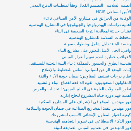
أنظمة السلامة | التصميم الفعال وفقاً لمتطلبات الدفاع المدني
الأمن الصناعي HCIS
الوقاية من الحرائق في مشاريع الأمن الصناعي HCIS
أهمية دراسات الهيدرولوجيا والجيولوجيا في المشاريع الهندسية
تقنيات حديثة لمعالجة التربة الضعيفة في البناء
مخططات السلامة للمشاريع الهندسية
رخصة البناء: دليل شامل وخطوات سهلة
وافي: الحل الأمثل للعثور على مشاريع البناء
8عواقب خطيرة لعدم تقييم أضرار المباني
هندسة الطرق والجسور بالمملكة : بناء البنية التحتية للمستقبل
إثبات الوضع الراهن للمباني: أساس للتخطيط والإصلاح
نظام درجات تصنيف المقاولين: ضمان جودة الأداء والثقة
المقاولون السعوديون: القوة الدافعة لقطاع البناء والتشييد
تطور المقاولات العامة في العالم العربي: التحديات والفرص
أهمية فهم دورة حياة المشروع لنجاح إدارته
دور مهندس الموقع في الإشراف على المشاريع السكنية
دور مهندس تنفيذ المشاريع الصناعية في ضمان الجودة والسلامة
كيفية اختيار المقاول الإنشائي الأنسب لمشروعك
دور الذكاء الاصطناعي في تطوير التصاميم الهندسية
دور المهندس في تصميم المباني الصديقة للبيئة