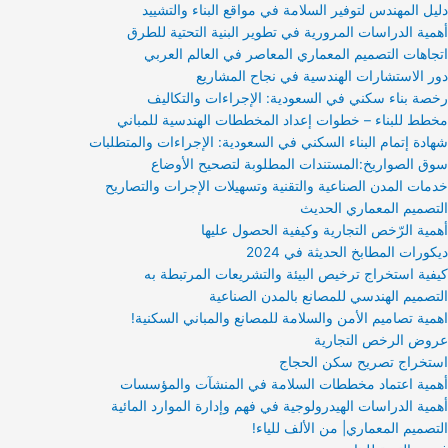
دليل المهندس لتوفير السلامة في مواقع البناء والتشييد
أهمية الدراسات المرورية في تطوير البنية التحتية للطرق
اتجاهات التصميم المعماري المعاصر في العالم العربي
دور الاستشارات الهندسية في نجاح المشاريع
رخصة بناء سكني في السعودية: الإجراءات والتكاليف
مخطط للبناء – خطوات إعداد المخططات الهندسية للمباني
شهادة إتمام البناء السكني في السعودية: الإجراءات والمتطلبات
سوق الصواريخ:المستندات المطلوبة لتصحيح الأوضاع
خدمات المدن الصناعية والتقنية وتسهيلات الإجرات والتصاريح
التصميم المعماري الحديث
أهمية الرّخص التجارية وكيفية الحصول عليها
ديكورات المطابخ الحديثة في 2024
كيفية استخراج ترخيص البيئة والتشريعات المرتبطة به
التصميم الهندسي للمصانع بالمدن الصناعية
اهمية تصاميم الأمن والسلامة للمصانع والمباني السكنية!
عروض الرخص التجارية
استخراج تصريح سكن الحجاج
أهمية اعتماد مخططات السلامة في المنشآت والمؤسسات
أهمية الدراسات الهيدرولوجية في فهم وإدارة الموارد المائية
التصميم المعماري| من الألف للياء!