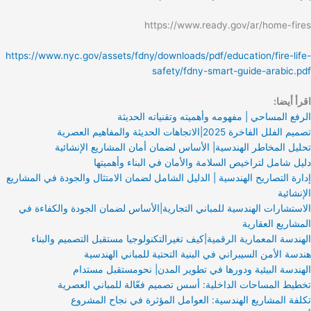
https://www.ready.gov/ar/home-fires
https://www.nyc.gov/assets/fdny/downloads/pdf/education/fire-life-
safety/fdny-smart-guide-arabic.pdf
اقرأ أيضا:
الرفع المساحي | مفهومه وأهميته وتقنياته الحديثة
تصميم الفلل الفاخرة 2025|الاتجاهات الحديثة والمفاهيم العصرية
تحليل المخاطر الهندسية| الأساس لضمان أمان المشاريع الإنشائية
دليل شامل لتراخيص السلامة والأمان في البناء وأهميتها
إدارة التصاريح الهندسية | الدليل الشامل لضمان الامتثال والجودة في المشاريع
الإنشائية
الاستشارات الهندسية للمباني التجارية|الأساس لضمان الجودة والكفاءة في
المشاريع العقارية
الهندسة المعمارية الرقمية|كيف تغيرالتكنولوجيا مستقبل التصميم والبناء
هندسة الأمن السيبراني في البنية التحتية للمباني الهندسية
الهندسة البيئية ودورها في تطوير المدن| نحومستقبل مستدام
تخطيط المساحات الداخلية: أسس تصميم فعّالة للمباني العصرية
تكلفة المشاريع الهندسية: العوامل المؤثرة في نجاح المشروع