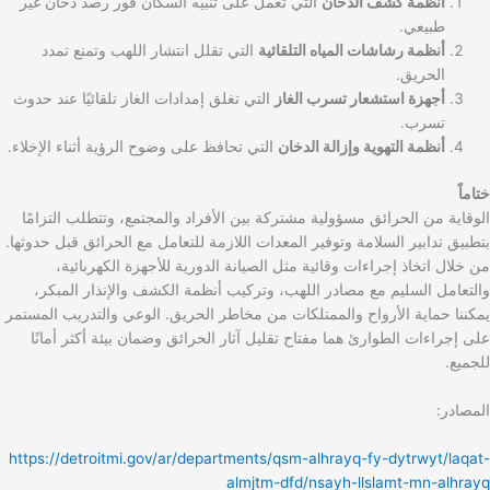
أنظمة كشف الدخان
التي تعمل على تنبيه السكان فور رصد دخان غير
طبيعي.
أنظمة رشاشات المياه التلقائية
التي تقلل انتشار اللهب وتمنع تمدد
الحريق.
أجهزة استشعار تسرب الغاز
التي تغلق إمدادات الغاز تلقائيًا عند حدوث
تسرب.
أنظمة التهوية وإزالة الدخان
التي تحافظ على وضوح الرؤية أثناء الإخلاء.
ختاماً
الوقاية من الحرائق مسؤولية مشتركة بين الأفراد والمجتمع، وتتطلب التزامًا
بتطبيق تدابير السلامة وتوفير المعدات اللازمة للتعامل مع الحرائق قبل حدوثها.
من خلال اتخاذ إجراءات وقائية مثل الصيانة الدورية للأجهزة الكهربائية،
والتعامل السليم مع مصادر اللهب، وتركيب أنظمة الكشف والإنذار المبكر،
يمكننا حماية الأرواح والممتلكات من مخاطر الحريق. الوعي والتدريب المستمر
على إجراءات الطوارئ هما مفتاح تقليل آثار الحرائق وضمان بيئة أكثر أمانًا
للجميع.
المصادر:
https://detroitmi.gov/ar/departments/qsm-alhrayq-fy-dytrwyt/laqat-
almjtm-dfd/nsayh-llslamt-mn-alhrayq