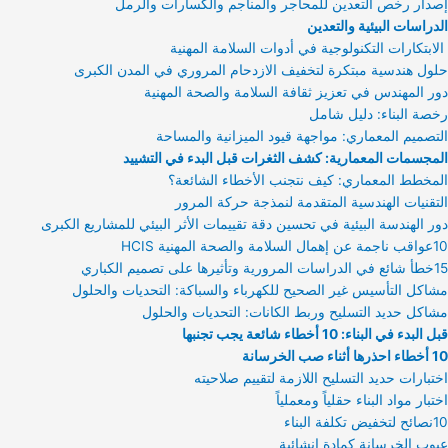
إصدار رخص التعدين للمحاجر والمناجم والكسارات والرمل
الدراسات البيئية والتعدين
الابتكارات التكنولوجية في أدوات السلامة المهنية
حلول هندسية مبتكرة لتخفيف الازدحام المروري في المدن الكبرى
دور المهندس في تعزيز ثقافة السلامة والصحة المهنية
رخصة البناء: دليل شامل
التصميم المعماري: مواجهة قيود الميزانية والمساحة
المجسمات المعمارية: كشف الثغرات قبل البدء في التشييد
المخطط المعماري: كيف نتجنب الأخطاء الشائعة؟
التقنيات الهندسية المتقدمة لنمذجة حركة المرور
دور الهندسة البيئية في تحسين دقة تقييمات الأثر البيئي للمشاريع الكبرى
10عواقب ناجمة عن إهمال السلامة والصحة المهنية HCIS
15خطأ شائع في الدراسات المرورية وتأثيرها على تصميم الكباري
مشاكل التأسيس غير الصحيح للكهرباء والسباكة: التحديات والحلول
مشاكل حديد التسليح وربط الكانات: التحديات والحلول
قبل البدء في البناء: 10 أخطاء شائعة يجب تجنبها
10 أخطاء احذرها أثناء صب الخرسانة
اختبارات حديد التسليح اللازمة لتقييم صلاحيته
اختبار مواد البناء حقلياً ومعملياً
10نصائح لتخفيض تكلفة البناء
عيوب الخرسانة كمادة إنشائية