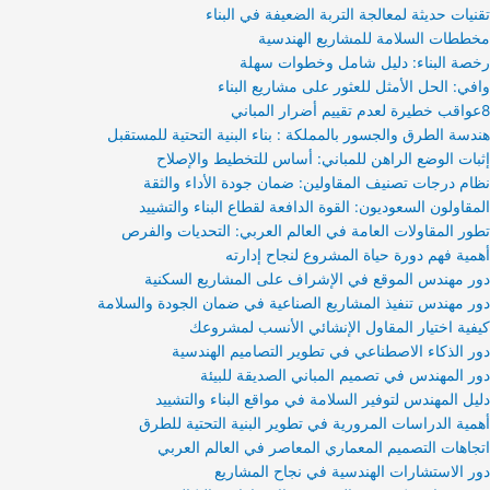
تقنيات حديثة لمعالجة التربة الضعيفة في البناء
مخططات السلامة للمشاريع الهندسية
رخصة البناء: دليل شامل وخطوات سهلة
وافي: الحل الأمثل للعثور على مشاريع البناء
8عواقب خطيرة لعدم تقييم أضرار المباني
هندسة الطرق والجسور بالمملكة : بناء البنية التحتية للمستقبل
إثبات الوضع الراهن للمباني: أساس للتخطيط والإصلاح
نظام درجات تصنيف المقاولين: ضمان جودة الأداء والثقة
المقاولون السعوديون: القوة الدافعة لقطاع البناء والتشييد
تطور المقاولات العامة في العالم العربي: التحديات والفرص
أهمية فهم دورة حياة المشروع لنجاح إدارته
دور مهندس الموقع في الإشراف على المشاريع السكنية
دور مهندس تنفيذ المشاريع الصناعية في ضمان الجودة والسلامة
كيفية اختيار المقاول الإنشائي الأنسب لمشروعك
دور الذكاء الاصطناعي في تطوير التصاميم الهندسية
دور المهندس في تصميم المباني الصديقة للبيئة
دليل المهندس لتوفير السلامة في مواقع البناء والتشييد
أهمية الدراسات المرورية في تطوير البنية التحتية للطرق
اتجاهات التصميم المعماري المعاصر في العالم العربي
دور الاستشارات الهندسية في نجاح المشاريع