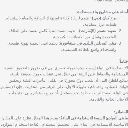
أمثلة على مشاريع بناء مستدامة
برج كيان (دبي)
: صُمم لزيادة كفاءة استهلاك الطاقة والمياه باستخدام
تقنيات عزل متقدمة.
مدينة مصدر (الإمارات)
: مدينة مستدامة بالكامل تعتمد على الطاقة
المتجددة وتقلل من الانبعاثات الكربونية.
مبنى المجلس البلدي في سنغافورة
: يعتمد على أنظمة تهوية طبيعية
واستخدام واسع للطاقة الشمسية.
ختاماً
الاستدامة في البناء ليست مجرد توجه عصري، بل هي ضرورة لتحقيق التنمية
المستدامة والحفاظ على البيئة. من خلال تبني تقنيات ومواد صديقة للبيئة،
يمكن لقطاع البناء أن يلعب دورًا محوريًا في تقليل التأثيرات البيئية وتحقيق
فوائد اقتصادية واجتماعية طويلة الأجل. على الرغم من التحديات، فإن الاستثمار
في البناء المستدام يعد خطوة نحو مستقبل أخضر ومستدام يلبي احتياجات
الأجيال الحالية والقادمة.
المصادر:
ما هي المبادئ السبعة للاستدامة في البناء؟
: يقدم هذا المقال نظرة على المبادئ
الأساسية للاستدامة في البناء، مثل التصميم المستدام، كفاءة استخدام الموارد،