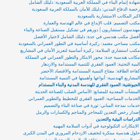
شهادة إتمام البناء في المملكة العربية السعودية: دليلك الشامل
رخصة الدفاع المدني: دليلك للأمان بالمملكة العربية السعودية
اكبر المكاتب الاستشارية بالسعودية
مكتب التصميم: قلب الإبداع في عالم الهندسة والعمارة
مهندسون استشاريون | دورهم في تشكيل مستقبل الصناعة والبناء
أفضل مكتب هندسي في جدة: دليلك الشامل لاختيار الأفضل
مكتب مساحي معتمد: ركيزة أساسية في التطور العمراني بالسعودية
مكتب استشاري السلامة: ركيزة أساسية لتعزيز الأمان في المشاريع
مكاتب هندسية جدة: محور الابتكار والتطور العمراني في المملكة
البنية التحتية: العمود الفقري للتنمية المستدامة والازدهار
كفاءة الطاقة: مفتاح التنمية المستدامة والاقتصاد الأخضر
المشاريع الهندسية: أنواعها وأهميتها في التنمية المستدامة
الجيوتقنية: العمود الفقري للهندسة المدنية والبناء المستدام
المنشآت المعدنية للمصانع: الأساس الصلب للصناعة الحديثة
الخدمات المساحية: العمود الفقري للتخطيط والتطوير العمراني
خدمات نمذجة المباني: ثورة في صناعة البناء والتصميم
إصدار رخص التعدين للمحاجر والمناجم والكسارات والرمل
الدراسات البيئية والتعدين
الابتكارات التكنولوجية في أدوات السلامة المهنية
حلول هندسية مبتكرة لتخفيف الازدحام المروري في المدن الكبرى
دور المهندس في تعزيز ثقافة السلامة والصحة المهنية