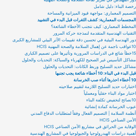
رخصة البناء: دليل شامل
التصميم المعماري: مواجهة قيود الميزانية والمساحة
المجسمات المعمارية: كشف الثغرات قبل البدء في التشييد
المخطط المعماري: كيف نتجنب الأخطاء الشائعة؟
التقنيات الهندسية المتقدمة لنمذجة حركة المرور
دور الهندسة البيئية في تحسين دقة تقييمات الأثر البيئي للمشاريع الكبرى
10عواقب ناجمة عن إهمال السلامة والصحة المهنية HCIS
15خطأ شائع في الدراسات المرورية وتأثيرها على تصميم الكباري
مشاكل التأسيس غير الصحيح للكهرباء والسباكة: التحديات والحلول
مشاكل حديد التسليح وربط الكانات: التحديات والحلول
قبل البدء في البناء: 10 أخطاء شائعة يجب تجنبها
10 أخطاء احذرها أثناء صب الخرسانة
اختبارات حديد التسليح اللازمة لتقييم صلاحيته
اختبار مواد البناء حقلياً ومعملياً
10نصائح لتخفيض تكلفة البناء
عيوب الخرسانة كمادة إنشائية
أنظمة السلامة | التصميم الفعال وفقاً لمتطلبات الدفاع المدني
الأمن الصناعي HCIS
الوقاية من الحرائق في مشاريع الأمن الصناعي HCIS
أهمية دراسات الهيدرولوجيا والجيولوجيا في المشاريع الهندسية