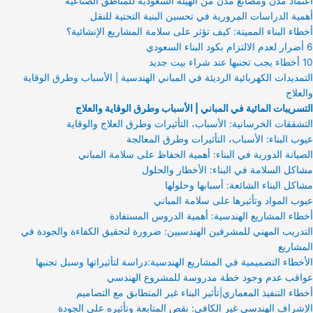
اعتماد مدن ومصانع مدن من الهيئة السعودية للمناطق الصناعية
أهمية الدراسات المرورية في تحسين البنية التحتية للنقل
أخطاء البناء المميتة: كيف تؤثر على سلامة المشاريع الإنشائية؟
6 أضرار لعدم الالتزام بكود البناء السعودي
10 أخطاء يجب تجنبها عند شراء بيت جديد
التمديدات الكهربائية الرديئة في المباني الهندسية | الأسباب وطرق الوقاية
والعلاج
التسريبات المائية في المباني | الأسباب وطرق الوقاية والعلاج
التشققات الخرسانية: الأسباب، التأثيرات وطرق العلاج والوقاية
عيوب البناء: الأسباب، التأثيرات وطرق المعالجة
الصيانة الدورية في البناء: أهمية الحفاظ على سلامة المباني
مشاكل السلامة في البناء: الأخطار والحلول
مشاكل البناء الشائعة: أسبابها وحلولها
عيوب المواد وتأثيرها على سلامة المباني
أخطاء المشاريع الهندسية: أهمية الدروس المستفادة
التدريب المهني للمشرفين الهندسيين: ضرورة لتحقيق الكفاءة والجودة في
المشاريع
الأخطاء التصميمية في المشاريع الهندسية:دراسة لتأثيراتها وسبل تجنبها
عواقب عدم وجود خطة مدروسة للمشروع الهندسي
أخطاء التنفيذ المعماري|تأثير البناء غير المتطابق مع التصاميم
الإشراف الهندسي غير الكافي: نقص المتابعة وتأثيره على الجودة