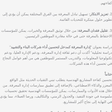
كفاءتهم.
2.
تعزيز الابتكار:
تسهيل تبادل المعرفة بين الفرق المختلفة يمكن أن يؤدي إلى
تطوير حلول مبتكرة للتحديات القائمة.
3.
تقليل فقدان المعرفة:
من خلال توثيق المعرفة والخبرات، يمكن للمؤسسات
الاحتفاظ بالمعرفة حتى في حالة مغادرة الموظفين الرئيسيين.
دراسة بعنوان “
إدارة المعرفة كمدخل لتحسين أداء شركات البناء والتشييد
”
دراسة تحليلية” أكدت أن دعم ثقافة إدارة المعرفة، ودعم الإدارة العليا، ودعم
تكنولوجيا المعلومات، والتدريب المستمر للموظفين هي من أهم عوامل النجاح
في تحسين أداء هذه الشركات.
ختاماً
تحسين كفاءة المشاريع الهندسية يتطلب تبني التقنيات الحديثة مثل الواقع
المعزز والذكاء الاصطناعي، بالإضافة إلى تطبيق ممارسات إدارة المعرفة. من
خلال هذه الأدوات والممارسات، يمكن للمؤسسات الهندسية تحقيق تحسينات
ملموسة في جودة التنفيذ، والجدول الزمني، والتكاليف، ورضا العملاء، مما يؤدي
في النهاية إلى نجاح أكبر للمشاريع.