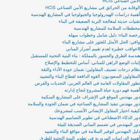
الأمن الصناعي HCIS
الوقاية من الحرائق في مشاريع الأمن الصناعي HCIS
أهمية دراسات الهيدرولوجيا والجيولوجيا في المشاريع الهندسية
تقنيات حديثة لمعالجة التربة الضعيفة في البناء
مخططات السلامة للمشاريع الهندسية
رخصة البناء: دليل شامل وخطوات سهلة
وافي: الحل الأمثل للعثور على مشاريع البناء
8عواقب خطيرة لعدم تقييم أضرار المباني
هندسة الطرق والجسور بالمملكة : بناء البنية التحتية للمستقبل
إثبات الوضع الراهن للمباني: أساس للتخطيط والإصلاح
نظام درجات تصنيف المقاولين: ضمان جودة الأداء والثقة
المقاولون السعوديون: القوة الدافعة لقطاع البناء والتشييد
تطور المقاولات العامة في العالم العربي: التحديات والفرص
أهمية فهم دورة حياة المشروع لنجاح إدارته
دور مهندس الموقع في الإشراف على المشاريع السكنية
دور مهندس تنفيذ المشاريع الصناعية في ضمان الجودة والسلامة
كيفية اختيار المقاول الإنشائي الأنسب لمشروعك
دور الذكاء الاصطناعي في تطوير التصاميم الهندسية
دور المهندس في تصميم المباني الصديقة للبيئة
دليل المهندس لتوفير السلامة في مواقع البناء والتشييد
أهمية الدراسات المرورية في تطوير البنية التحتية للطرق