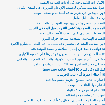
الابتكارات التكنولوجية في أدوات السلامة المهنية
حلول هندسية مبتكرة لتخفيف الازدحام المروري في المدن الكبرى
دور المهندس في تعزيز ثقافة السلامة والصحة المهنية
رخصة البناء: دليل شامل
التصميم المعماري: مواجهة قيود الميزانية والمساحة
المجسمات المعمارية: كشف الثغرات قبل البدء في التشييد
المخطط المعماري: كيف نتجنب الأخطاء الشائعة؟
التقنيات الهندسية المتقدمة لنمذجة حركة المرور
دور الهندسة البيئية في تحسين دقة تقييمات الأثر البيئي للمشاريع الكبرى
10عواقب ناجمة عن إهمال السلامة والصحة المهنية HCIS
15خطأ شائع في الدراسات المرورية وتأثيرها على تصميم الكباري
مشاكل التأسيس غير الصحيح للكهرباء والسباكة: التحديات والحلول
مشاكل حديد التسليح وربط الكانات: التحديات والحلول
قبل البدء في البناء: 10 أخطاء شائعة يجب تجنبها
10 أخطاء احذرها أثناء صب الخرسانة
اختبارات حديد التسليح اللازمة لتقييم صلاحيته
اختبار مواد البناء حقلياً ومعملياً
10نصائح لتخفيض تكلفة البناء
عيوب الخرسانة كمادة إنشائية
أنظمة السلامة | التصميم الفعال وفقاً لمتطلبات الدفاع المدني