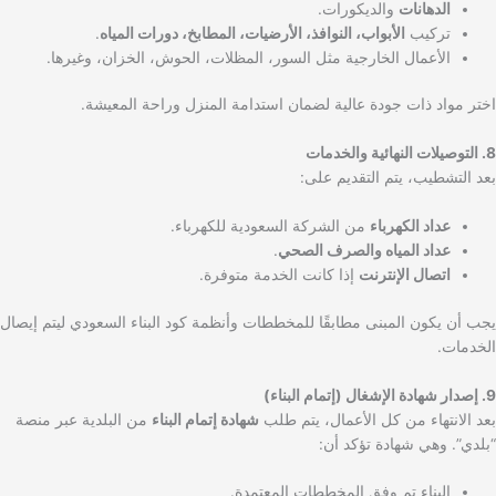
الدهانات
والديكورات.
تركيب
الأبواب، النوافذ، الأرضيات، المطابخ، دورات المياه
.
الأعمال الخارجية مثل السور، المظلات، الحوش، الخزان، وغيرها.
اختر مواد ذات جودة عالية لضمان استدامة المنزل وراحة المعيشة.
8. التوصيلات النهائية والخدمات
بعد التشطيب، يتم التقديم على:
عداد الكهرباء
من الشركة السعودية للكهرباء.
عداد المياه والصرف الصحي
.
اتصال الإنترنت
إذا كانت الخدمة متوفرة.
يجب أن يكون المبنى مطابقًا للمخططات وأنظمة كود البناء السعودي ليتم إيصال
الخدمات.
9. إصدار شهادة الإشغال (إتمام البناء)
بعد الانتهاء من كل الأعمال، يتم طلب
شهادة إتمام البناء
من البلدية عبر منصة
“بلدي”. وهي شهادة تؤكد أن:
البناء تم وفق المخططات المعتمدة.