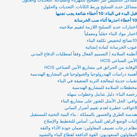
مشاكل حديد التسليح وربط الكانات: التحديات والحلول
قبل البدء في البناء: 10 أخطاء شائعة يجب تجنبها
10 أخطاء احذرها أثناء صب الخرسانة
اختبارات حديد التسليح اللازمة لتقييم صلاحيته
اختبار مواد البناء حقلياً ومعملياً
10نصائح لتخفيض تكلفة البناء
عيوب الخرسانة كمادة إنشائية
أنظمة السلامة | التصميم الفعال وفقاً لمتطلبات الدفاع المدني
الأمن الصناعي HCIS
الوقاية من الحرائق في مشاريع الأمن الصناعي HCIS
أهمية دراسات الهيدرولوجيا والجيولوجيا في المشاريع الهندسية
تقنيات حديثة لمعالجة التربة الضعيفة في البناء
مخططات السلامة للمشاريع الهندسية
رخصة البناء: دليل شامل وخطوات سهلة
وافي: الحل الأمثل للعثور على مشاريع البناء
8عواقب خطيرة لعدم تقييم أضرار المباني
هندسة الطرق والجسور بالمملكة : بناء البنية التحتية للمستقبل
إثبات الوضع الراهن للمباني: أساس للتخطيط والإصلاح
نظام درجات تصنيف المقاولين: ضمان جودة الأداء والثقة
المقاولون السعوديون: القوة الدافعة لقطاع البناء والتشييد