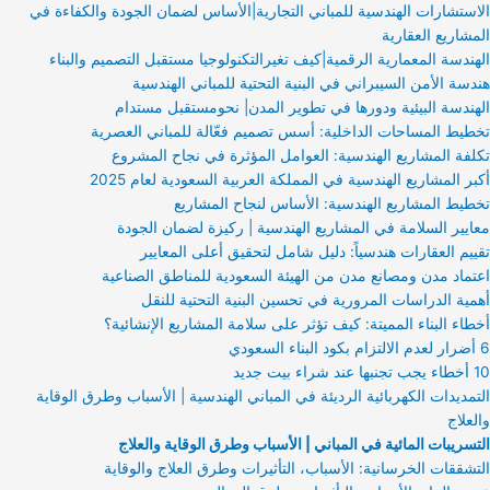
الاستشارات الهندسية للمباني التجارية|الأساس لضمان الجودة والكفاءة في
المشاريع العقارية
الهندسة المعمارية الرقمية|كيف تغيرالتكنولوجيا مستقبل التصميم والبناء
هندسة الأمن السيبراني في البنية التحتية للمباني الهندسية
الهندسة البيئية ودورها في تطوير المدن| نحومستقبل مستدام
تخطيط المساحات الداخلية: أسس تصميم فعّالة للمباني العصرية
تكلفة المشاريع الهندسية: العوامل المؤثرة في نجاح المشروع
أكبر المشاريع الهندسية في المملكة العربية السعودية لعام 2025
تخطيط المشاريع الهندسية: الأساس لنجاح المشاريع
معايير السلامة في المشاريع الهندسية | ركيزة لضمان الجودة
تقييم العقارات هندسياً: دليل شامل لتحقيق أعلى المعايير
اعتماد مدن ومصانع مدن من الهيئة السعودية للمناطق الصناعية
أهمية الدراسات المرورية في تحسين البنية التحتية للنقل
أخطاء البناء المميتة: كيف تؤثر على سلامة المشاريع الإنشائية؟
6 أضرار لعدم الالتزام بكود البناء السعودي
10 أخطاء يجب تجنبها عند شراء بيت جديد
التمديدات الكهربائية الرديئة في المباني الهندسية | الأسباب وطرق الوقاية
والعلاج
التسريبات المائية في المباني | الأسباب وطرق الوقاية والعلاج
التشققات الخرسانية: الأسباب، التأثيرات وطرق العلاج والوقاية