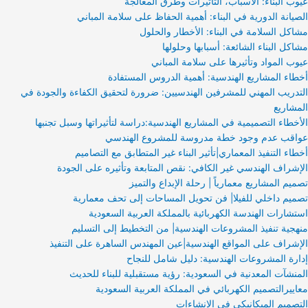
عيوب البناء: الأسباب، التأثيرات وطرق المعالجة
الصيانة الدورية في البناء: أهمية الحفاظ على سلامة المباني
مشاكل السلامة في البناء: الأخطار والحلول
مشاكل البناء الشائعة: أسبابها وحلولها
عيوب المواد وتأثيرها على سلامة المباني
أخطاء المشاريع الهندسية: أهمية الدروس المستفادة
التدريب المهني للمشرفين الهندسيين: ضرورة لتحقيق الكفاءة والجودة في
المشاريع
الأخطاء التصميمية في المشاريع الهندسية:دراسة لتأثيراتها وسبل تجنبها
عواقب عدم وجود خطة مدروسة للمشروع الهندسي
أخطاء التنفيذ المعماري|تأثير البناء غير المتطابق مع التصاميم
الإشراف الهندسي غير الكافي: نقص المتابعة وتأثيره على الجودة
تصميم المشاريع معمارياً | رحلة الإبداع والتميز
تصميم داخلي للفيلا| فن تحويل المساحات إلى تحف معمارية
استشارات الهندسة الكهربائية بالمملكة العربية السعودية
منهجية تنفيذ المشروعات الهندسية| من التخطيط إلى التسليم
الإشراف على المواقع الهندسية|عين المهندس الساهرة على التنفيذ
إدارة المشروعات الهندسية: دليل شامل للنجاح
المنشآت المعدنية في السعودية: رؤية مستقبلية للبناء للحديث
معاييرالتصميم الكهربائي في المملكة العربية السعودية
التصميم الميكانيكي في الإنشاءات