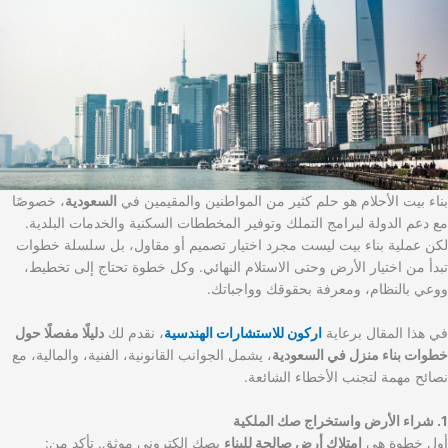
بناء بيت الأحلام هو حلم كثير من المواطنين والمقيمين في
السعودية
، خصوصًا
مع دعم الدولة لبرامج التملك وتوفير المخططات السكنية والخدمات البلدية.
لكن عملية بناء بيت ليست مجرد اختيار تصميم أو مقاول، بل سلسلة خطوات
تبدأ من اختيار الأرض وحتى الاستلام النهائي. وكل خطوة تحتاج إلى تخطيط،
ووعي بالنظام، ومعرفة بحقوقك وواجباتك.
في هذا المقال برعاية
اركون للاستشارات الهندسية
، نقدم لك
دليلًا مفصلًا حول
خطوات بناء منزل في السعودية
، يشمل الجوانب القانونية، الفنية، والمالية، مع
نصائح مهمة لتجنب الأخطاء الشائعة.
1. شراء الأرض واستخراج صك الملكية
أول خطوة هي
امتلاك أرض صالحة للبناء
بصك إلكتروني موثق. تأكد من: