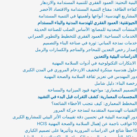
البنية التحتية: العمود الفقري للتنمية المستدامة والازدهار
كفاءة الطاقة: مفتاح التنمية المستدامة والاقتصاد الأخضر
المشاريع الهندسية: أنواعها وأهميتها في التنمية المستدامة
الجيوتقنية: العمود الفقري للهندسة المدنية والبناء المستدام
المنشآت المعدنية للمصانع: الأساس الصلب للصناعة الحديثة
الخدمات المساحية: العمود الفقري للتخطيط والتطوير العمراني
خدمات نمذجة المباني: ثورة في صناعة البناء والتصميم
إصدار رخص التعدين للمحاجر والمناجم والكسارات والرمل
الدراسات البيئية والتعدين
الابتكارات التكنولوجية في أدوات السلامة المهنية
حلول هندسية مبتكرة لتخفيف الازدحام المروري في المدن الكبرى
دور المهندس في تعزيز ثقافة السلامة والصحة المهنية
رخصة البناء: دليل شامل
التصميم المعماري: مواجهة قيود الميزانية والمساحة
المجسمات المعمارية: كشف الثغرات قبل البدء في التشييد
المخطط المعماري: كيف نتجنب الأخطاء الشائعة؟
التقنيات الهندسية المتقدمة لنمذجة حركة المرور
دور الهندسة البيئية في تحسين دقة تقييمات الأثر البيئي للمشاريع الكبرى
10عواقب ناجمة عن إهمال السلامة والصحة المهنية HCIS
15خطأ شائع في الدراسات المرورية وتأثيرها على تصميم الكباري
مشاكل التأسيس غير الصحيح للكهرباء والسباكة: التحديات والحلول