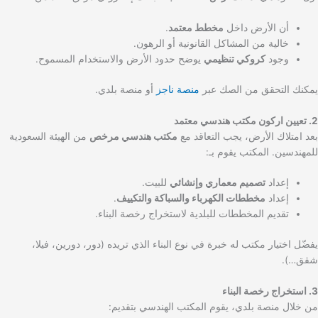
أن الأرض داخل
مخطط معتمد
.
خالية من المشاكل القانونية أو الرهون.
وجود
كروكي تنظيمي
يوضح حدود الأرض والاستخدام المسموح.
يمكنك التحقق من الصك عبر
منصة ناجز
أو منصة بلدي.
2. تعيين اركون مكتب هندسي معتمد
بعد امتلاك الأرض، يجب التعاقد مع
مكتب هندسي مرخص
من الهيئة السعودية
للمهندسين. المكتب يقوم بـ:
إعداد
تصميم معماري وإنشائي
للبيت.
إعداد
مخططات الكهرباء والسباكة والتكييف
.
تقديم المخططات للبلدية لاستخراج رخصة البناء.
يفضّل اختيار مكتب له خبرة في نوع البناء الذي تريده (دور، دورين، فيلا،
شقق…).
3. استخراج رخصة البناء
من خلال منصة بلدي، يقوم المكتب الهندسي بتقديم: