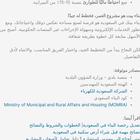
ضع
احتياطًا ماليًا للطوارئ
بنسبة 10-15٪ من الميزانية.
بناء بيت هو مشروع العمر، فخطط له جيدًا
بناء بيتك في السعودية هو فرصة لصنع مساحة تعكس ذوقك واحتياجاتك. ومع
تطور الخدمات الإلكترونية وسهولة الإجراءات عبر المنصات الحكومية، أصبح من
الأسهل متابعة كل خطوة بطريقة شفافة.
لكن النجاح يبدأ من التخطيط الجيد، واختيار الفريق المناسب، والانتباه لأدق
التفاصيل.
مصادر موثوقة:
منصة بلدي – وزارة الشؤون البلدية
الهيئة السعودية للمهندسين
الشركة السعودية للكهرباء
كود البناء السعودي
Ministry of Municipal and Rural Affairs and Housing (MOMRA)
اقرأ أيضا:
تعديل رخصة البناء في السعودية| الخطوات والشروط والنصائح
نصائح مهمة قبل شراء أرض سكنية في السعودية
متى أحتاج إلى مهندس استشاري؟ دليل شامل لأصحاب المشاريع