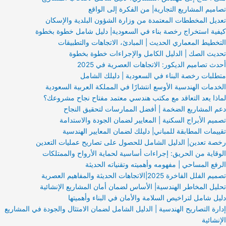
تصاميم المشاريع التجارية| من الفكرة إلى الواقع
تعديل المخططات المعتمدة من وزارة الشؤون البلدية والإسكان
كيفية استخراج رخصة بناء في السعودية| دليل شامل خطوة بخطوة
التخطيط المعماري الحديث | المبادئ، الاتجاهات والتطبيقات
تحديث الصك | الدليل الكامل والإجراءات خطوة بخطوة
أحدث تصاميم الديكور: الاتجاهات العصرية في 2025
متطلبات رخصة البناء في السعودية | دليلك الشامل
الخدمات الهندسية الأوسع انتشارًا في المملكة العربية السعودية
لماذا يعد التعاقد مع مكتب هندسي معتمد مفتاح نجاح مشروعك؟
دعم المشاريع الضخمة | أفضل الممارسات لتحقيق النجاح
تصميم الأبراج السكنية | المعايير لضمان الجودة والاستدامة
تقييمات المطابقة للمباني| دليلك لضمان المعايير الهندسية
رخصة تعدين| الدليل الشامل للحصول على تصاريح عمليات التعدين
الوقاية من الحريق: إجراءات أساسية لحماية الأرواح والممتلكات
الرفع المساحي | مفهومه وأهميته وتقنياته الحديثة
تصميم الفلل الفاخرة 2025|الاتجاهات الحديثة والمفاهيم العصرية
تحليل المخاطر الهندسية| الأساس لضمان أمان المشاريع الإنشائية
دليل شامل لتراخيص السلامة والأمان في البناء وأهميتها
إدارة التصاريح الهندسية | الدليل الشامل لضمان الامتثال والجودة في المشاريع
الإنشائية