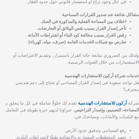
في حال وجود نزاع أو استفسار قانوني حول حدود العقار.
مشاكل شائعة عند صدور القرارات المساحية
اختلاف بين المساحة الفعلية والمذكورة في الصك
.
تأخر إصدار القرار بسبب نقص الوثائق أو التعارضات
.
رفض القرار بسبب مخالفة كود البناء أو اشتراطات الأمانة
.
تعارض مع شبكات الخدمات العامة (صرف، مياه، كهرباء)
.
ولذلك من الضروري متابعة حالة القرار باستمرار، وتقديم الاعتراضات أو
الاستفسارات من خلال القنوات الرسمية.
خدمات شركة أركون للاستشارات الهندسية
هل تواجه صعوبة في إصدار القرار المساحي أو تحتاج إلى دعم هندسي
محترف؟
شركة
أركون للاستشارات الهندسية
تقدم لك حلولًا شاملة في كل ما يتعلق بـ
المساحة، التصميم، وإصدار التراخيص
. خبراؤنا لديهم خبرة طويلة في التعامل
مع البلديات والأمانات، ونساعدك في:
رفع المساحي وتدقيق حدود الأرض.
تجهيز المخططات المعمارية والإنشائية طبقًا لاشتراطات البلدية.