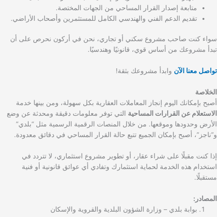
متابعة إصدار القرار المساحي من الجهات المختصة.
تقديم الدعم الفني والهندسي الكامل للمستثمرين وأصحاب الأراضي.
سواء كنت صاحب مشروع سكني أو تجاري، نحن في أركون نحرص على أن
تبدأ مشروعك من أساس قوي، قانونيًا وهندسيًا.
تواصل معنا الآن
وابدأ مشروعك بثقة!
الخلاصة
أصبح بإمكانك اليوم إنجاز المعاملات العقارية بكل سهولة، ومن بينها خدمة
الاستعلام عن القرارات المساحية
التي توفر معلومات دقيقة ومحدثة عن وضع
الأرض وحدودها وموقعها. من خلال المنصات الرقمية الرسمية مثل “بلدي”
و”ناجز”، أصبح بإمكان الجميع تتبع حالة القرار المساحي في دقائق معدودة.
إذا كنت مقبلًا على شراء عقار، أو تطوير مشروع استثماري، لا تتردد في
استخدام هذه الخدمة لحماية استثمارك وتفادي أي عوائق قانونية أو فنية
مستقبلًا.
المصادر:
بوابة بلدي – وزارة الشؤون البلدية والقروية والإسكان