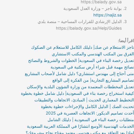
https://balady.gov.sa
بوابة ناجز – وزارة العدل السعودية
https://najiz.sa
الدليل الإرشادي للقرارات المساحية – منصة بلدي
https://balady.gov.sa/Help/Guides
اقرأ أيضا:
ناجز الاستعلام عن صك| دليلك الكامل للاستعلام عن الصكوك
الفرق بين المكتب الهندسي والمكتب الاستشاري
تعديل رخصة البناء في السعودية| الخطوات والشروط والنصائح
نصائح مهمة قبل شراء أرض سكنية في السعودية
متى أحتاج إلى مهندس استشاري؟ دليل شامل لأصحاب المشاريع
تصاميم المشاريع التجارية| من الفكرة إلى الواقع
تعديل المخططات المعتمدة من وزارة الشؤون البلدية والإسكان
كيفية استخراج رخصة بناء في السعودية| دليل شامل خطوة بخطوة
التخطيط المعماري الحديث | المبادئ، الاتجاهات والتطبيقات
تحديث الصك | الدليل الكامل والإجراءات خطوة بخطوة
أحدث تصاميم الديكور: الاتجاهات العصرية في 2025
متطلبات رخصة البناء في السعودية | دليلك الشامل
الخدمات الهندسية الأوسع انتشارًا في المملكة العربية السعودية
لماذا يعد التعاقد مع مكتب هندسي معتمد مفتاح نجاح مشروعك؟