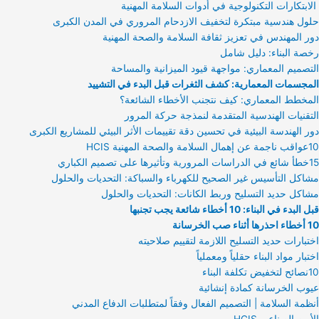
الابتكارات التكنولوجية في أدوات السلامة المهنية
حلول هندسية مبتكرة لتخفيف الازدحام المروري في المدن الكبرى
دور المهندس في تعزيز ثقافة السلامة والصحة المهنية
رخصة البناء: دليل شامل
التصميم المعماري: مواجهة قيود الميزانية والمساحة
المجسمات المعمارية: كشف الثغرات قبل البدء في التشييد
المخطط المعماري: كيف نتجنب الأخطاء الشائعة؟
التقنيات الهندسية المتقدمة لنمذجة حركة المرور
دور الهندسة البيئية في تحسين دقة تقييمات الأثر البيئي للمشاريع الكبرى
10عواقب ناجمة عن إهمال السلامة والصحة المهنية HCIS
15خطأ شائع في الدراسات المرورية وتأثيرها على تصميم الكباري
مشاكل التأسيس غير الصحيح للكهرباء والسباكة: التحديات والحلول
مشاكل حديد التسليح وربط الكانات: التحديات والحلول
قبل البدء في البناء: 10 أخطاء شائعة يجب تجنبها
10 أخطاء احذرها أثناء صب الخرسانة
اختبارات حديد التسليح اللازمة لتقييم صلاحيته
اختبار مواد البناء حقلياً ومعملياً
10نصائح لتخفيض تكلفة البناء
عيوب الخرسانة كمادة إنشائية
أنظمة السلامة | التصميم الفعال وفقاً لمتطلبات الدفاع المدني