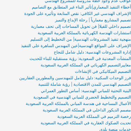
عواقب عدم وجود خطة مدروسة للمشروع الهندسي
أخطاء التنفيذ المعماري|تأثير البناء غير المتطابق مع التصاميم
الإشراف الهندسي غير الكافي: نقص المتابعة وتأثيره على الجودة
تصميم المشاريع معمارياً | رحلة الإبداع والتميز
تصميم داخلي للفيلا| فن تحويل المساحات إلى تحف معمارية
استشارات الهندسة الكهربائية بالمملكة العربية السعودية
منهجية تنفيذ المشروعات الهندسية| من التخطيط إلى التسليم
الإشراف على المواقع الهندسية|عين المهندس الساهرة على التنفيذ
إدارة المشروعات الهندسية: دليل شامل للنجاح
المنشآت المعدنية في السعودية: رؤية مستقبلية للبناء للحديث
معاييرالتصميم الكهربائي في المملكة العربية السعودية
التصميم الميكانيكي في الإنشاءات
فرز الوحدات السكنية: دليل شامل للمهندسين والمطورين العقاريين
التصميم الهندسي للمدن الاقتصادية | رؤية شاملة للتنمية
البنية التحتية للمباني الهندسية: أساس التطور العمراني
التصميم والتخطيط الحضري للمباني الهندسية في السعودية
الأعمال المساحية في هندسة المباني بالمملكة العربية السعودية
مصمم الديكور الداخلي في المملكة العربية السعودية
رخصة الترميم في المملكة العربية السعودية
تحديث الصكوك العقارية في المملكة العربية السعودية
خدمات منصة بلدي