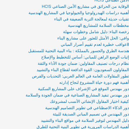
الأمن الصناعي HCIS
الوقاية من الحرائق في مشاريع الأمن الصناعي HCIS
أهمية دراسات الهيدرولوجيا والجيولوجيا في المشاريع الهندسية
تقنيات حديثة لمعالجة التربة الضعيفة في البناء
مخططات السلامة للمشاريع الهندسية
رخصة البناء: دليل شامل وخطوات سهلة
وافي: الحل الأمثل للعثور على مشاريع البناء
8عواقب خطيرة لعدم تقييم أضرار المباني
هندسة الطرق والجسور بالمملكة : بناء البنية التحتية للمستقبل
إثبات الوضع الراهن للمباني: أساس للتخطيط والإصلاح
نظام درجات تصنيف المقاولين: ضمان جودة الأداء والثقة
المقاولون السعوديون: القوة الدافعة لقطاع البناء والتشييد
تطور المقاولات العامة في العالم العربي: التحديات والفرص
أهمية فهم دورة حياة المشروع لنجاح إدارته
دور مهندس الموقع في الإشراف على المشاريع السكنية
دور مهندس تنفيذ المشاريع الصناعية في ضمان الجودة والسلامة
كيفية اختيار المقاول الإنشائي الأنسب لمشروعك
دور الذكاء الاصطناعي في تطوير التصاميم الهندسية
دور المهندس في تصميم المباني الصديقة للبيئة
دليل المهندس لتوفير السلامة في مواقع البناء والتشييد
أهمية الدراسات المرورية في تطوير البنية التحتية للطرق