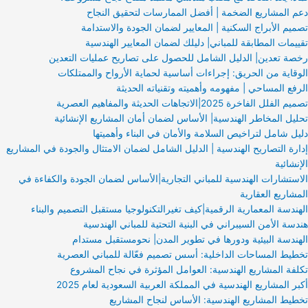
دعم المشاريع الضخمة | أفضل الممارسات لتحقيق النجاح
تصميم الأبراج السكنية | المعايير لضمان الجودة والاستدامة
تقييمات المطابقة للمباني| دليلك لضمان المعايير الهندسية
رخصة تعدين| الدليل الشامل للحصول على تصاريح عمليات التعدين
الوقاية من الحريق: إجراءات أساسية لحماية الأرواح والممتلكات
الرفع المساحي | مفهومه وأهميته وتقنياته الحديثة
تصميم الفلل الفاخرة 2025|الاتجاهات الحديثة والمفاهيم العصرية
تحليل المخاطر الهندسية| الأساس لضمان أمان المشاريع الإنشائية
دليل شامل لتراخيص السلامة والأمان في البناء وأهميتها
إدارة التصاريح الهندسية | الدليل الشامل لضمان الامتثال والجودة في المشاريع
الإنشائية
الاستشارات الهندسية للمباني التجارية|الأساس لضمان الجودة والكفاءة في
المشاريع العقارية
الهندسة المعمارية الرقمية|كيف تغيرالتكنولوجيا مستقبل التصميم والبناء
هندسة الأمن السيبراني في البنية التحتية للمباني الهندسية
الهندسة البيئية ودورها في تطوير المدن| نحومستقبل مستدام
تخطيط المساحات الداخلية: أسس تصميم فعّالة للمباني العصرية
تكلفة المشاريع الهندسية: العوامل المؤثرة في نجاح المشروع
أكبر المشاريع الهندسية في المملكة العربية السعودية لعام 2025
تخطيط المشاريع الهندسية: الأساس لنجاح المشاريع