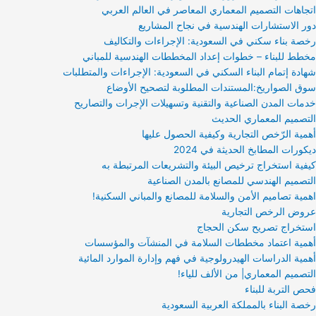
اتجاهات التصميم المعماري المعاصر في العالم العربي
دور الاستشارات الهندسية في نجاح المشاريع
رخصة بناء سكني في السعودية: الإجراءات والتكاليف
مخطط للبناء – خطوات إعداد المخططات الهندسية للمباني
شهادة إتمام البناء السكني في السعودية: الإجراءات والمتطلبات
سوق الصواريخ:المستندات المطلوبة لتصحيح الأوضاع
خدمات المدن الصناعية والتقنية وتسهيلات الإجرات والتصاريح
التصميم المعماري الحديث
أهمية الرّخص التجارية وكيفية الحصول عليها
ديكورات المطابخ الحديثة في 2024
كيفية استخراج ترخيص البيئة والتشريعات المرتبطة به
التصميم الهندسي للمصانع بالمدن الصناعية
اهمية تصاميم الأمن والسلامة للمصانع والمباني السكنية!
عروض الرخص التجارية
استخراج تصريح سكن الحجاج
أهمية اعتماد مخططات السلامة في المنشآت والمؤسسات
أهمية الدراسات الهيدرولوجية في فهم وإدارة الموارد المائية
التصميم المعماري| من الألف للياء!
فحص التربة للبناء
رخصة البناء بالمملكة العربية السعودية